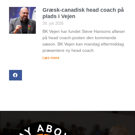
Græsk-canadisk head coach på
plads i Vejen
28. juli 2026
BK Vejen har fundet Steve Hansons afløser
på head coach-posten den kommende
sæson. BK Vejen kan mandag eftermiddag
præsentere ny head coach
Læs mere