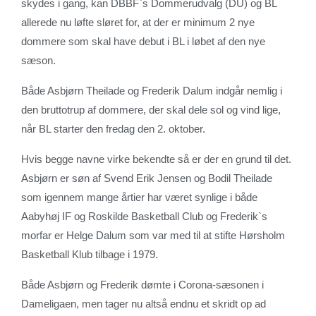
skydes i gang, kan DBBF`s Dommerudvalg (DU) og BL
allerede nu løfte sløret for, at der er minimum 2 nye
dommere som skal have debut i BL i løbet af den nye
sæson.
Både Asbjørn Theilade og Frederik Dalum indgår nemlig i
den bruttotrup af dommere, der skal dele sol og vind lige,
når BL starter den fredag den 2. oktober.
Hvis begge navne virke bekendte så er der en grund til det.
Asbjørn er søn af Svend Erik Jensen og Bodil Theilade
som igennem mange årtier har været synlige i både
Aabyhøj IF og Roskilde Basketball Club og Frederik`s
morfar er Helge Dalum som var med til at stifte Hørsholm
Basketball Klub tilbage i 1979.
Både Asbjørn og Frederik dømte i Corona-sæsonen i
Dameligaen, men tager nu altså endnu et skridt op ad