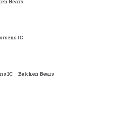
ken Bears
orsens IC
ens IC – Bakken Bears