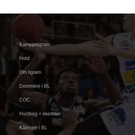
Kampprogram
Hold
Om ligaen
Dommere i BL
COC
Hvidbog + skemaer
Kåringer i BL