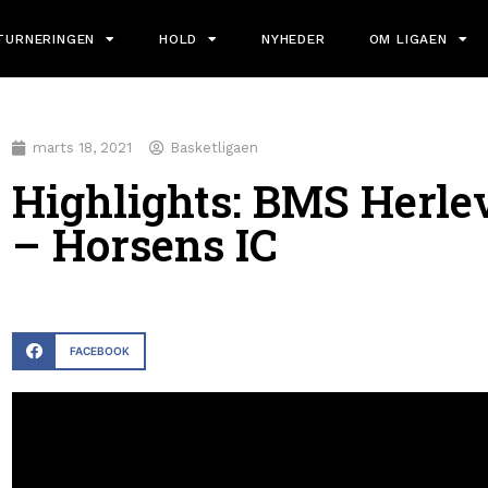
TURNERINGEN
HOLD
NYHEDER
OM LIGAEN
marts 18, 2021
Basketligaen
Highlights: BMS Herle
– Horsens IC
FACEBOOK