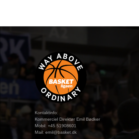
Kontaktinfo:
Kommerciel Direktør Emil Bødker
Mobil: +45 51908601
Mail:
emil@basket.dk