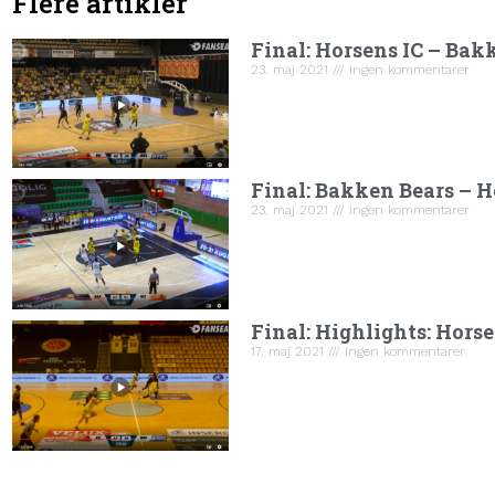
Flere artikler
Final: Horsens IC – Bak
23. maj 2021
Ingen kommentarer
Final: Bakken Bears – H
23. maj 2021
Ingen kommentarer
Final: Highlights: Hors
17. maj 2021
Ingen kommentarer