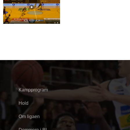
Kampprogram
Hold
Om ligaen
Dommere i BL