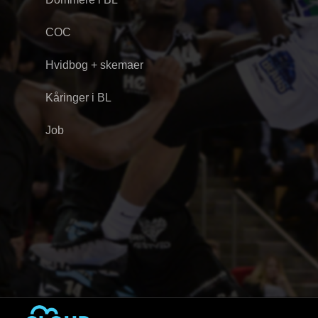
COC
Hvidbog + skemaer
Kåringer i BL
Job