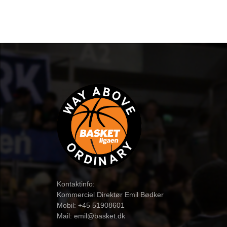
Kontaktinfo:
Kommerciel Direktør Emil Bødker
Mobil: +45 51908601
Mail:
emil@basket.dk