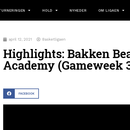
TURNERINGEN
HOLD
NYHEDER
OM LIGAEN
april 12, 2021
Basketligaen
Highlights: Bakken Be
Academy (Gameweek 3
FACEBOOK