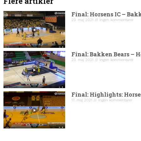
Flere artikler
Final: Horsens IC – Bak
23. maj 2021
Ingen kommentarer
Final: Bakken Bears – H
23. maj 2021
Ingen kommentarer
Final: Highlights: Hors
17. maj 2021
Ingen kommentarer