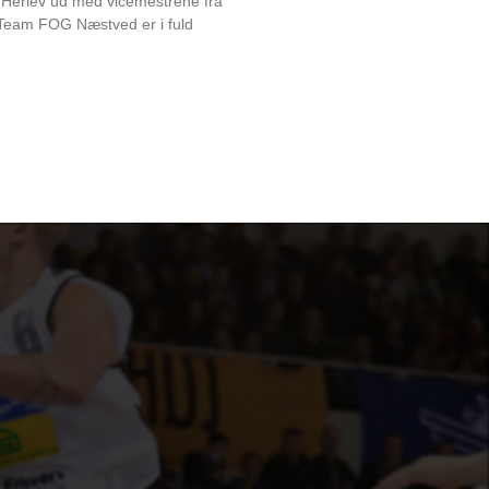
 Herlev ud med vicemestrene fra
am FOG Næstved er i fuld