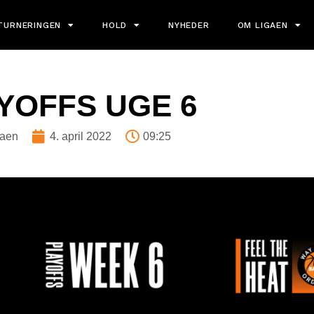
TURNERINGEN
HOLD
NYHEDER
OM LIGAEN
YOFFS UGE 6
gaen
4. april 2022
09:25