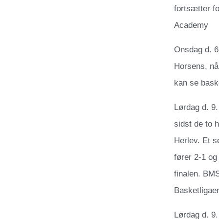
fortsætter 
Academy
Onsdag d. 6
Horsens, når
kan se bask
Lørdag d. 9.
sidst de to 
Herlev. Et 
fører 2-1 og
finalen. BM
Basketligaen
Lørdag d. 9.