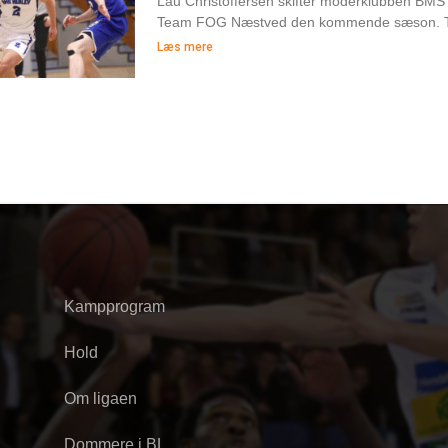
Lau Christoffersen skifter moderklubben BMS
Team FOG Næstved den kommende sæson. Te
Læs mere
Kampprogram
Hold
Om ligaen
Dommere i BL