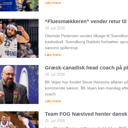
Læs mere
“Fluesmækkeren” vender retur ti
29. juli 2026
Olamide Pedersen vender tilbage til Svendborg 
basketball. Svendborg Rabbits fortsætter op
sæsons spillertrup.
Læs mere
Græsk-canadisk head coach på pl
28. juli 2026
BK Vejen har fundet Steve Hansons afløser 
kommende sæson. BK Vejen kan mandag efte
coach
Læs mere
Team FOG Næstved henter dansk 
25. juli 2026