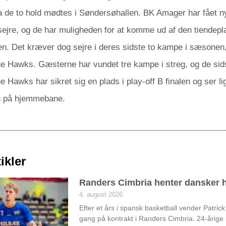
 de to hold mødtes i Søndersøhallen. BK Amager har fået nyt 
o sejre, og de har muligheden for at komme ud af den tiendepl
n. Det kræver dog sejre i deres sidste to kampe i sæsonen
e Hawks. Gæsterne har vundet tre kampe i streg, og de sids
 Hawks har sikret sig en plads i play-off B finalen og ser lige
en på hjemmebane.
ikler
Randers Cimbria henter dansker h
4. august 2026
Efter et års i spansk basketball vender Patri
gang på kontrakt i Randers Cimbria. 24-årige