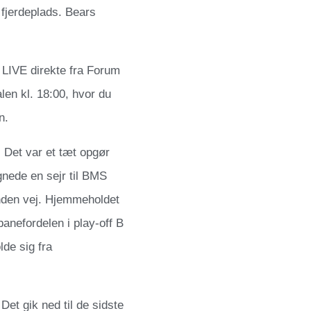
fjerdeplads. Bears
 LIVE direkte fra Forum
en kl. 18:00, hvor du
n.
 Det var et tæt opgør
ignede en sejr til BMS
nden vej. Hjemmeholdet
anefordelen i play-off B
de sig fra
et gik ned til de sidste