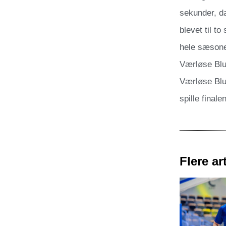
sekunder, da
blevet til t
hele sæsone
Værløse Blu
Værløse Blue
spille final
Flere art