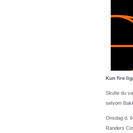
Kun fire li
Skulle du væ
selvom Bakk
Onsdag d. 6.
Randers Cim