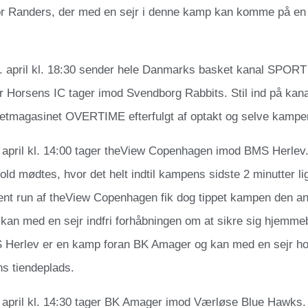
for Randers, der med en sejr i denne kamp kan komme på en 
. april kl. 18:30 sender hele Danmarks basket kanal SPORT
 Horsens IC tager imod Svendborg Rabbits. Stil ind på kanal
etmagasinet OVERTIME efterfulgt af optakt og selve kampe
 april kl. 14:00 tager theView Copenhagen imod BMS Herlev.
hold mødtes, hvor det helt indtil kampens sidste 2 minutter l
sent run af theView Copenhagen fik dog tippet kampen den a
 kan med en sejr indfri forhåbningen om at sikre sig hjemmeb
S Herlev er en kamp foran BK Amager og kan med en sejr hol
s tiendeplads.
 april kl. 14:30 tager BK Amager imod Værløse Blue Hawks. D