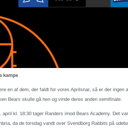
ga kampe
re en af dem, der faldt for vores Aprilsnar, så er der ingen æn
en Bears skulle gå hen og vinde deres anden semifinale.
 april kl. 18:30 tager Randers imod Bears Academy. Det var 
bria, da de torsdag vandt over Svendborg Rabbits på udeba