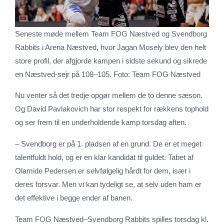
Seneste møde mellem Team FOG Næstved og Svendborg
Rabbits i Arena Næstved, hvor Jagan Mosely blev den helt
store profil, der afgjorde kampen i sidste sekund og sikrede
en Næstved-sejr på 108–105. Foto: Team FOG Næstved
Nu venter så det tredje opgør mellem de to denne sæson.
Og David Pavlakovich har stor respekt for rækkens tophold
og ser frem til en underholdende kamp torsdag aften.
– Svendborg er på 1. pladsen af en grund. De er et meget
talentfuldt hold, og er en klar kandidat til guldet. Tabet af
Olamide Pedersen er selvfølgelig hårdt for dem, især i
deres forsvar. Men vi kan tydeligt se, at selv uden ham er
det effektive i begge ender af banen.
Team FOG Næstved–Svendborg Rabbits spilles torsdag kl.