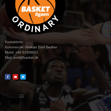
Kontaktinfo:
Kommerciel Direktør Emil Bødker
Mobil: +45 51908601
Mail:
emil@basket.dk
Hvidbog + skemaer