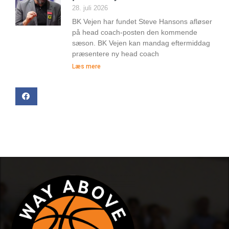
28. juli 2026
BK Vejen har fundet Steve Hansons afløser
på head coach-posten den kommende
sæson. BK Vejen kan mandag eftermiddag
præsentere ny head coach
Læs mere