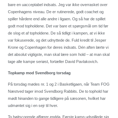
bare en uacceptabel indsats. Jeg var ikke overrasket over
Copenhagens niveau. De er rutinerede, godt coachet og
spiller hårdere end alle andre i ligaen. Og så har de spillet
godt mod topholdene. Det var bare et spørgsmål om tid før
de slog et af topholdene. De så tidligt i kampen, at vi ikke
var fokuserede, og det udnyttede de. Fuld kredit til Jesper
Krone og Copenhagen for deres indsats. Dén aften lærte vi
det absolut vigtigste, man skal lære som hold – at man skal
tage alle kampe seriøst, fortæller David Pavlakovich.
Topkamp mod Svendborg torsdag
På torsdag mødes nr. 1 og 2 i Basketligaen, når Team FOG
Næstved tager imod Svendborg Rabbits. De to tophold har
mødt hinanden to gange tidligere på sæsonen, hvilket har
udmøntet sig i en sejr til hver.
To højtscorende affærer endda. Første kamp udspillede sig