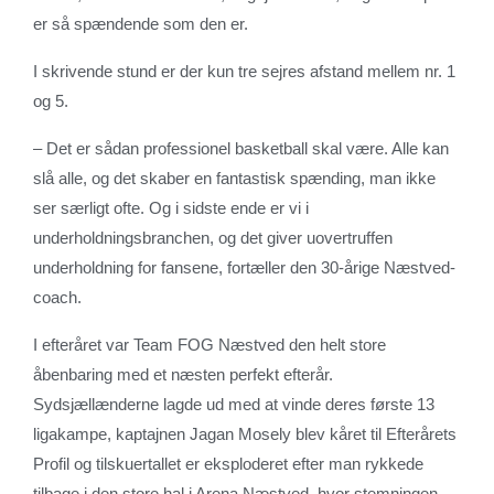
er så spændende som den er.
I skrivende stund er der kun tre sejres afstand mellem nr. 1
og 5.
– Det er sådan professionel basketball skal være. Alle kan
slå alle, og det skaber en fantastisk spænding, man ikke
ser særligt ofte. Og i sidste ende er vi i
underholdningsbranchen, og det giver uovertruffen
underholdning for fansene, fortæller den 30-årige Næstved-
coach.
I efteråret var Team FOG Næstved den helt store
åbenbaring med et næsten perfekt efterår.
Sydsjællænderne lagde ud med at vinde deres første 13
ligakampe, kaptajnen Jagan Mosely blev kåret til Efterårets
Profil og tilskuertallet er eksploderet efter man rykkede
tilbage i den store hal i Arena Næstved, hvor stemningen