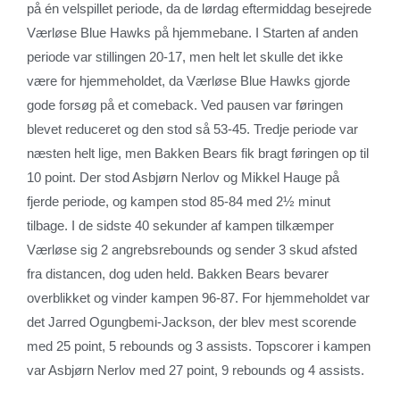
på én velspillet periode, da de lørdag eftermiddag besejrede
Værløse Blue Hawks på hjemmebane. I Starten af anden
periode var stillingen 20-17, men helt let skulle det ikke
være for hjemmeholdet, da Værløse Blue Hawks gjorde
gode forsøg på et comeback. Ved pausen var føringen
blevet reduceret og den stod så 53-45. Tredje periode var
næsten helt lige, men Bakken Bears fik bragt føringen op til
10 point. Der stod Asbjørn Nerlov og Mikkel Hauge på
fjerde periode, og kampen stod 85-84 med 2½ minut
tilbage. I de sidste 40 sekunder af kampen tilkæmper
Værløse sig 2 angrebsrebounds og sender 3 skud afsted
fra distancen, dog uden held. Bakken Bears bevarer
overblikket og vinder kampen 96-87. For hjemmeholdet var
det Jarred Ogungbemi-Jackson, der blev mest scorende
med 25 point, 5 rebounds og 3 assists. Topscorer i kampen
var Asbjørn Nerlov med 27 point, 9 rebounds og 4 assists.