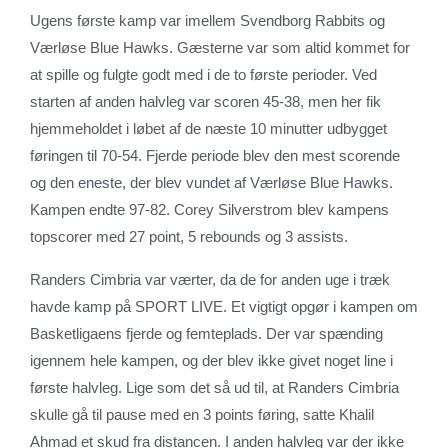
Ugens første kamp var imellem Svendborg Rabbits og
Værløse Blue Hawks. Gæsterne var som altid kommet for
at spille og fulgte godt med i de to første perioder. Ved
starten af anden halvleg var scoren 45-38, men her fik
hjemmeholdet i løbet af de næste 10 minutter udbygget
føringen til 70-54. Fjerde periode blev den mest scorende
og den eneste, der blev vundet af Værløse Blue Hawks.
Kampen endte 97-82. Corey Silverstrom blev kampens
topscorer med 27 point, 5 rebounds og 3 assists.
Randers Cimbria var værter, da de for anden uge i træk
havde kamp på SPORT LIVE. Et vigtigt opgør i kampen om
Basketligaens fjerde og femteplads. Der var spænding
igennem hele kampen, og der blev ikke givet noget line i
første halvleg. Lige som det så ud til, at Randers Cimbria
skulle gå til pause med en 3 points føring, satte Khalil
Ahmad et skud fra distancen. I anden halvleg var der ikke