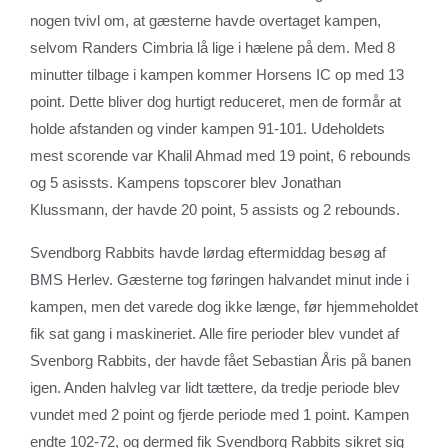
nogen tvivl om, at gæsterne havde overtaget kampen,
selvom Randers Cimbria lå lige i hælene på dem. Med 8
minutter tilbage i kampen kommer Horsens IC op med 13
point. Dette bliver dog hurtigt reduceret, men de formår at
holde afstanden og vinder kampen 91-101. Udeholdets
mest scorende var Khalil Ahmad med 19 point, 6 rebounds
og 5 asissts. Kampens topscorer blev Jonathan
Klussmann, der havde 20 point, 5 assists og 2 rebounds.
Svendborg Rabbits havde lørdag eftermiddag besøg af
BMS Herlev. Gæsterne tog føringen halvandet minut inde i
kampen, men det varede dog ikke længe, før hjemmeholdet
fik sat gang i maskineriet. Alle fire perioder blev vundet af
Svenborg Rabbits, der havde fået Sebastian Åris på banen
igen. Anden halvleg var lidt tættere, da tredje periode blev
vundet med 2 point og fjerde periode med 1 point. Kampen
endte 102-72, og dermed fik Svendborg Rabbits sikret sig