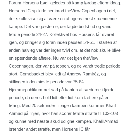
Forum Horsens bød ligeledes på kamp lørdag eftermiddag.
Horsens IC spillede her imod theView Copenhagen i det,
der skulle vise sig at være en af ugens mest spændende
kampe. Det var gæsterne, der lagde bedst ud og vandt
første periode 24-27. Kollektivet hos Horsens får svaret
igen, og bringer sig foran inden pausen 54-51. I starten af
anden halvleg var der ingen tvivl om, at det nok skulle blive
en spændende affære. Nu var det igen theView
Copenhagen, der var på toppen, og de vandt tredje periode
stort. Comebacket blev ledt af Andrew Ramiréz, og
stillingen inden sidste periode var 75-84.
Hjemmepublikummet sad på kanten af sæderne i fjerde
periode, da deres hold lidt efter lidt kom tættere på en
føring. Med 20 sekunder tilbage i kampen kommer Khalil
Ahmad på linjen, hvor han scorer første straffe til 102-103
og kunne med næste skud udligne kampen. Khalil Ahmad
brænder andet straffe, men Horsens IC får