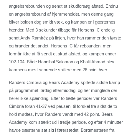
angrebsrebounden og sendt et skudforsøg afsted. Endnu
en angrebsrebound af hjemmeholdet, men denne gang
bliver bolden dog smidt væk, og kampen er i gæsternes
hænder. Med 3 sekunder tilbage får Horsens IC endelig
sendt Andy Ramiréz på linjen, hvor han rammer den første
og brander det andet. Horsens IC får rebounden, men
formår ikke at få sendt et skud afsted, og kampen ender
102-104. Både Hannibal Salomon og Khalil Ahmad blev
kampens mest scorende spillere med 26 point hver.
Randers Cimbria og Bears Academy spillede sidste kamp
på programmet lørdag eftermiddag, og her manglede der
heller ikke spænding. Efter to tætte perioder var Randers
Cimbria foran 41-37 ved pausen, til forskel fra sidst de to
hold mødtes, hvor Randers vandt med 42 point. Bears
Academy kom stærkt ud i tredje periode, og efter 4 minutter
havde gæsterne sat sig i førersædet. Borgmesteren fra