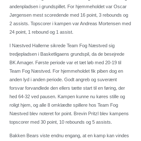
andenpladsen i grundspillet. For hjemmeholdet var Oscar
Jørgensen mest scoredende med 16 point, 3 rebounds og
2 assists. Topscorer i kampen var Andreas Mortensen med
24 point, 1 rebound og 1 assist.
I Næstved Hallerne sikrede Team Fog Næstved sig
tredjepladsen i Basketligaens grundspil, da de besejrede
BK Amager. Første periode var et tæt løb med 20-19 til
Team Fog Næstved. For hjemmeholdet fik piben dog en
anden lyd i anden periode. Godt angreb og suverænt
forsvar forvandlede den ellers tætte start til en føring, der
hed 64-32 ved pausen. Kampen kunne nu køres stille og
roligt hjem, og alle 8 omklædte spillere hos Team Fog
Næstved blev noteret for point. Brevin Pritzl blev kampens
topscorer med 30 point, 10 rebounds og 5 assists.
Bakken Bears viste endnu engang, at en kamp kan vindes