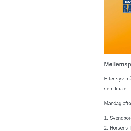
Mellemspi
Efter syv må
semifinaler.
Mandag aften
1. Svendbor
2. Horsens 