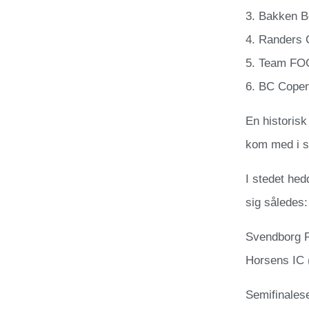
3. Bakken B
4. Randers 
5. Team FO
6. BC Cope
En historisk
kom med i s
I stedet he
sig således:
Svendborg R
Horsens IC 
Semifinales