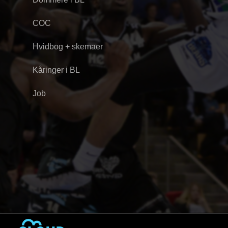
COC
Hvidbog + skemaer
Kåringer i BL
Job