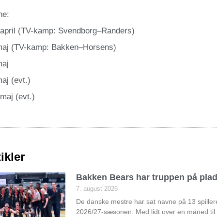
ne:
april (TV-kamp: Svendborg–Randers)
maj (TV-kamp: Bakken–Horsens)
maj
aj (evt.)
maj (evt.)
ikler
Bakken Bears har truppen på pla
7. august 2026
De danske mestre har sat navne på 13 spiller
2026/27-sæsonen. Med lidt over en måned til