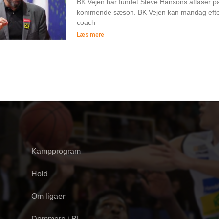
BK Vejen har fundet Steve Hansons afløser 
kommende sæson. BK Vejen kan mandag efte
coach
Læs mere
Kampprogram
Hold
Om ligaen
Dommere i BL