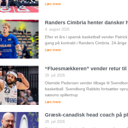
Læs mere
Randers Cimbria henter dansker h
4. august 2026
Efter et års i spansk basketball vender Patri
gang på kontrakt i Randers Cimbria. 24-årige
Læs mere
“Fluesmækkeren” vender retur ti
29. juli 2026
Olamide Pedersen vender tilbage til Svendborg 
basketball. Svendborg Rabbits fortsætter op
sæsons spillertrup.
Læs mere
Græsk-canadisk head coach på pl
28. juli 2026