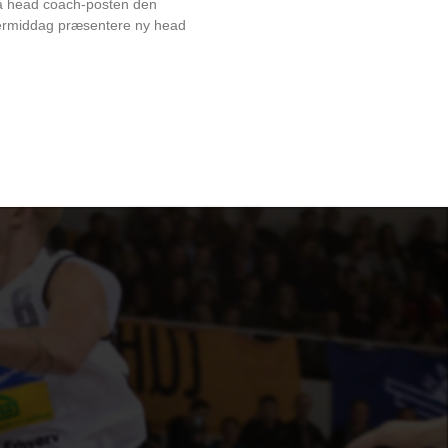
på head coach-posten den
rmiddag præsentere ny head