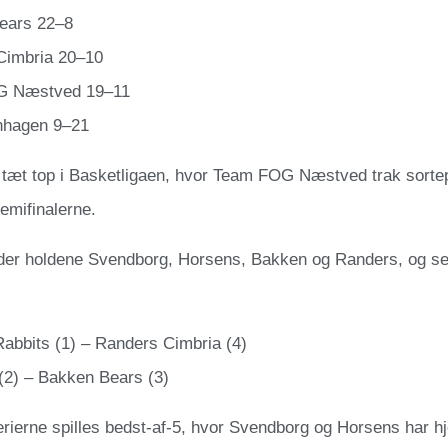
ears 22–8
Cimbria 20–10
G Næstved 19–11
nhagen 9–21
 tæt top i Basketligaen, hvor Team FOG Næstved trak sortep
emifinalerne.
dder holdene Svendborg, Horsens, Bakken og Randers, og sem
abbits (1) – Randers Cimbria (4)
(2) – Bakken Bears (3)
erierne spilles bedst-af-5, hvor Svendborg og Horsens har 