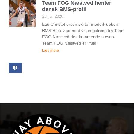
Team FOG Næstved henter
dansk BMS-profil
25. juli 2026
Lau Christoffersen skifter moderklubben
BMS Herlev ud med vicemestrene fra Team
FOG Næstved den kommende sæson.
Team FOG Næstved er i fuld
Læs mere