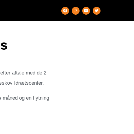
es
fter aftale med de 2
Risskov Idrætscenter.
s måned og en flytning