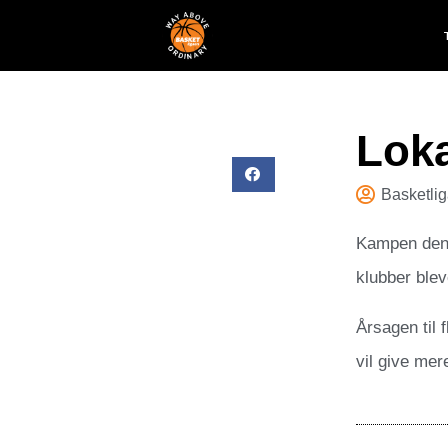
Loka
Basketli
Kampen den 
klubber blev
Årsagen til 
vil give mer