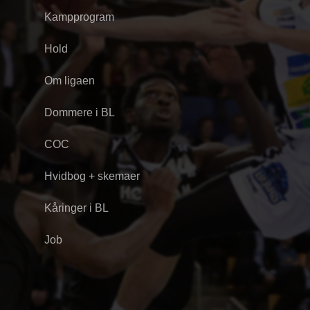
Kampprogram
Hold
Om ligaen
Dommere i BL
COC
Hvidbog + skemaer
Kåringer i BL
Job