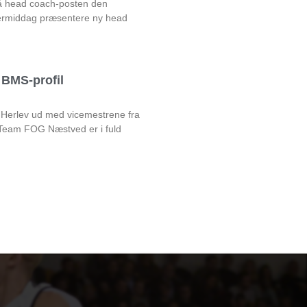
på head coach-posten den
rmiddag præsentere ny head
BMS-profil
 Herlev ud med vicemestrene fra
am FOG Næstved er i fuld