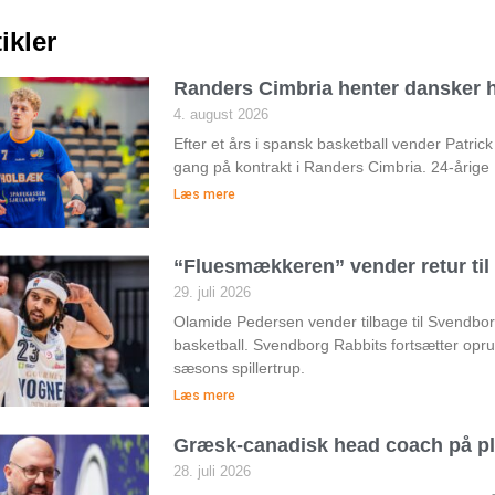
ikler
Randers Cimbria henter dansker h
4. august 2026
Efter et års i spansk basketball vender Patri
gang på kontrakt i Randers Cimbria. 24-årige
Læs mere
“Fluesmækkeren” vender retur ti
29. juli 2026
Olamide Pedersen vender tilbage til Svendborg 
basketball. Svendborg Rabbits fortsætter op
sæsons spillertrup.
Læs mere
Græsk-canadisk head coach på pl
28. juli 2026