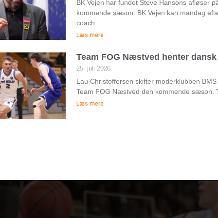
BK Vejen har fundet Steve Hansons afløser 
kommende sæson. BK Vejen kan mandag efte
coach
Læs mere
Team FOG Næstved henter dansk 
25. juli 2026
Lau Christoffersen skifter moderklubben BMS
Team FOG Næstved den kommende sæson. Te
Læs mere