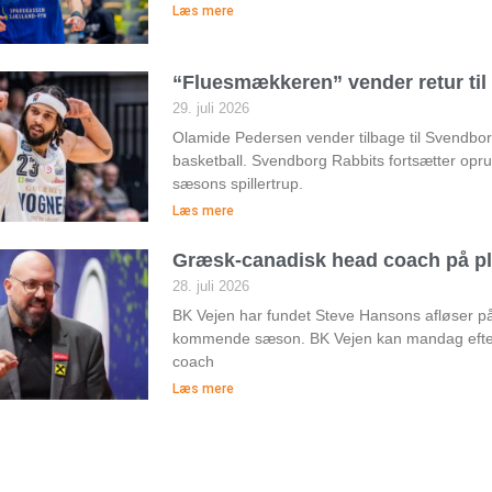
Læs mere
“Fluesmækkeren” vender retur ti
29. juli 2026
Olamide Pedersen vender tilbage til Svendborg 
basketball. Svendborg Rabbits fortsætter op
sæsons spillertrup.
Læs mere
Græsk-canadisk head coach på pl
28. juli 2026
BK Vejen har fundet Steve Hansons afløser 
kommende sæson. BK Vejen kan mandag efte
coach
Læs mere