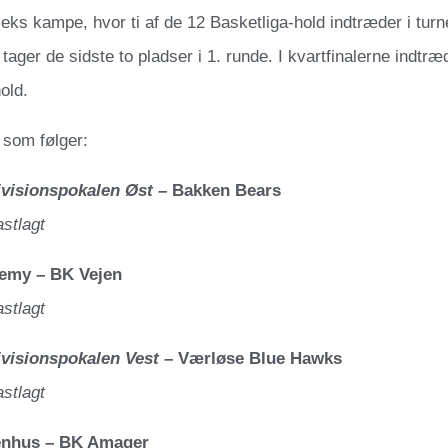
eks kampe, hvor ti af de 12 Basketliga-hold indtræder i turn
 tager de sidste to pladser i 1. runde. I kvartfinalerne indtræ
old.
som følger:
ivisionspokalen Øst
– Bakken Bears
astlagt
emy – BK Vejen
astlagt
ivisionspokalen Vest
– Værløse Blue Hawks
astlagt
enhus – BK Amager