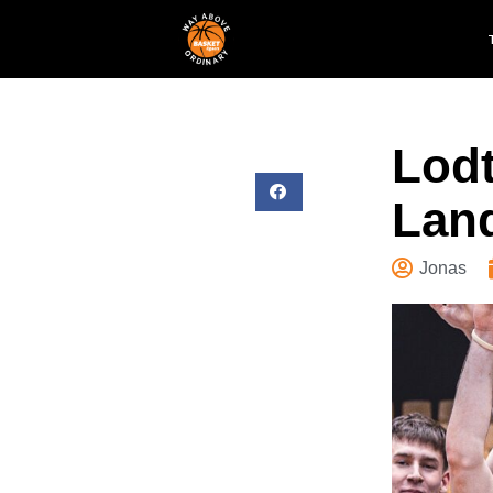
Lodt
Lan
Jonas