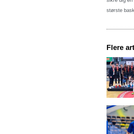
sikre dig en
største bask
Flere art