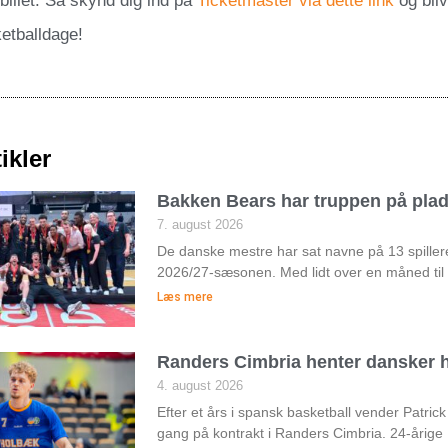
 billet. Så skynd dig ind på
Ticketmaster via dette link
og bliv
etballdage!
ikler
Bakken Bears har truppen på pla
7. august 2026
De danske mestre har sat navne på 13 spiller
2026/27-sæsonen. Med lidt over en måned til
Læs mere
Randers Cimbria henter dansker h
4. august 2026
Efter et års i spansk basketball vender Patri
gang på kontrakt i Randers Cimbria. 24-årige