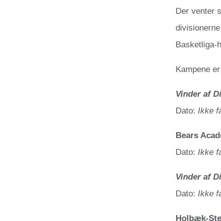
Der venter s
divisionerne
Basketliga-h
Kampene er 
Vinder af D
Dato:
Ikke f
Bears Acad
Dato:
Ikke f
Vinder af D
Dato:
Ikke f
Holbæk-St