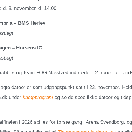
 d. 8. november kl. 14.00
mbria – BMS Herlev
astlagt
gen – Horsens IC
astlagt
abbits og Team FOG Næstved indtræder i 2. runde af Land
lagte datoer er som udgangspunkt sat til 23. november. Hold
n.dk under
kampprogram
og se de specifikke datoer og tids
lfinalen i 2026 spilles for første gang i Arena Svendborg, o