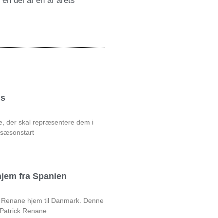
 en del af en af årets
ds
e, der skal repræsentere dem i
 sæsonstart
jem fra Spanien
ck Renane hjem til Danmark. Denne
 Patrick Renane