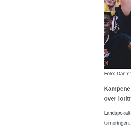
Foto: Danma
Kampene t
over lodt
Landspokaltu
turneringen.