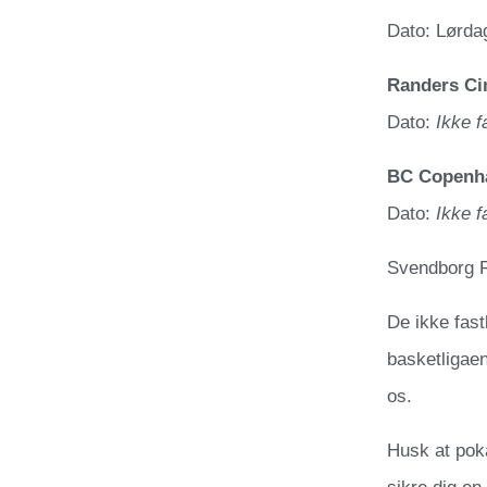
Dato: Lørdag
Randers Ci
Dato:
Ikke f
BC Copenha
Dato:
Ikke f
Svendborg R
De ikke fast
basketligae
os.
Husk at poka