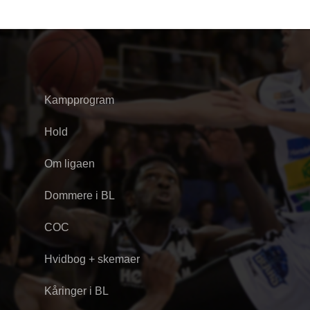
Kampprogram
Hold
Om ligaen
Dommere i BL
COC
Hvidbog + skemaer
Kåringer i BL