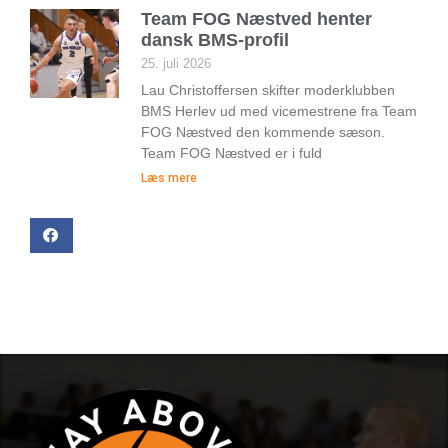
Team FOG Næstved henter
dansk BMS-profil
25. juli 2026
Lau Christoffersen skifter moderklubben
BMS Herlev ud med vicemestrene fra Team
FOG Næstved den kommende sæson.
Team FOG Næstved er i fuld
Læs mere