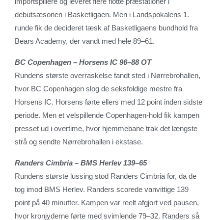
importspillere og leveret flere flotte præstationer i
debutsæsonen i Basketligaen. Men i Landspokalens 1.
runde fik de decideret tæsk af Basketligaens bundhold fra
Bears Academy, der vandt med hele 89–61.
BC Copenhagen – Horsens IC 96–88 OT
Rundens største overraskelse fandt sted i Nørrebrohallen,
hvor BC Copenhagen slog de seksfoldige mestre fra
Horsens IC. Horsens førte ellers med 12 point inden sidste
periode. Men et velspillende Copenhagen-hold fik kampen
presset ud i overtime, hvor hjemmebane trak det længste
strå og sendte Nørrebrohallen i ekstase.
Randers Cimbria – BMS Herlev 139–65
Rundens største lussing stod Randers Cimbria for, da de
tog imod BMS Herlev. Randers scorede vanvittige 139
point på 40 minutter. Kampen var reelt afgjort ved pausen,
hvor kronjyderne førte med svimlende 79–32. Randers så