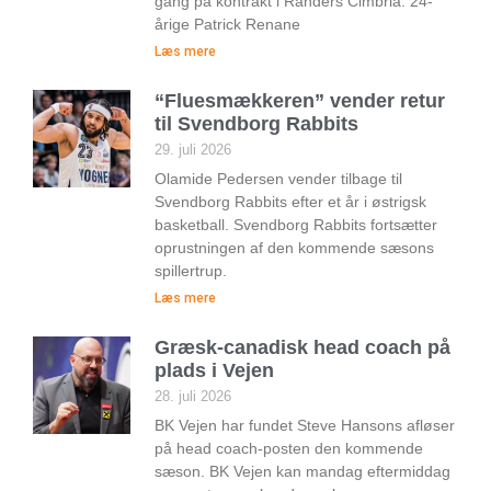
gang på kontrakt i Randers Cimbria. 24-
årige Patrick Renane
Læs mere
“Fluesmækkeren” vender retur
til Svendborg Rabbits
29. juli 2026
Olamide Pedersen vender tilbage til
Svendborg Rabbits efter et år i østrigsk
basketball. Svendborg Rabbits fortsætter
oprustningen af den kommende sæsons
spillertrup.
Læs mere
Græsk-canadisk head coach på
plads i Vejen
28. juli 2026
BK Vejen har fundet Steve Hansons afløser
på head coach-posten den kommende
sæson. BK Vejen kan mandag eftermiddag