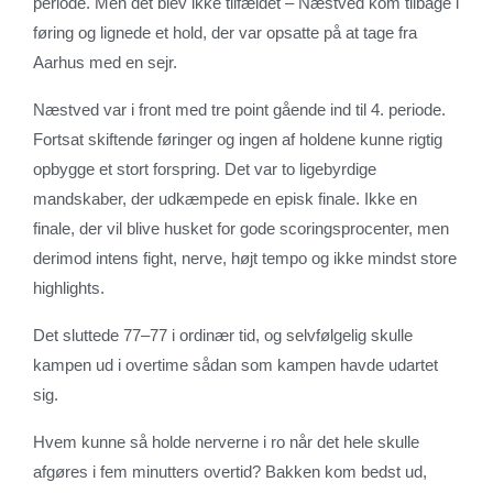
periode. Men det blev ikke tilfældet – Næstved kom tilbage i
føring og lignede et hold, der var opsatte på at tage fra
Aarhus med en sejr.
Næstved var i front med tre point gående ind til 4. periode.
Fortsat skiftende føringer og ingen af holdene kunne rigtig
opbygge et stort forspring. Det var to ligebyrdige
mandskaber, der udkæmpede en episk finale. Ikke en
finale, der vil blive husket for gode scoringsprocenter, men
derimod intens fight, nerve, højt tempo og ikke mindst store
highlights.
Det sluttede 77–77 i ordinær tid, og selvfølgelig skulle
kampen ud i overtime sådan som kampen havde udartet
sig.
Hvem kunne så holde nerverne i ro når det hele skulle
afgøres i fem minutters overtid? Bakken kom bedst ud,