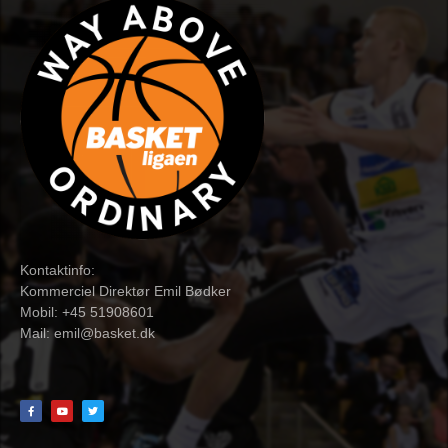
Kontaktinfo:
Kommerciel Direktør Emil Bødker
Mobil: +45 51908601
Mail:
emil@basket.dk