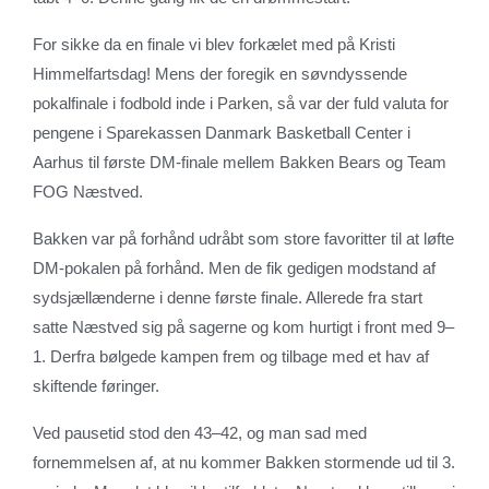
For sikke da en finale vi blev forkælet med på Kristi
Himmelfartsdag! Mens der foregik en søvndyssende
pokalfinale i fodbold inde i Parken, så var der fuld valuta for
pengene i Sparekassen Danmark Basketball Center i
Aarhus til første DM-finale mellem Bakken Bears og Team
FOG Næstved.
Bakken var på forhånd udråbt som store favoritter til at løfte
DM-pokalen på forhånd. Men de fik gedigen modstand af
sydsjællænderne i denne første finale. Allerede fra start
satte Næstved sig på sagerne og kom hurtigt i front med 9–
1. Derfra bølgede kampen frem og tilbage med et hav af
skiftende føringer.
Ved pausetid stod den 43–42, og man sad med
fornemmelsen af, at nu kommer Bakken stormende ud til 3.