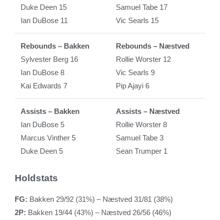
Duke Deen 15
Samuel Tabe 17
Ian DuBose 11
Vic Searls 15
Rebounds – Bakken
Rebounds – Næstved
Sylvester Berg 16
Rollie Worster 12
Ian DuBose 8
Vic Searls 9
Kai Edwards 7
Pip Ajayi 6
Assists – Bakken
Assists – Næstved
Ian DuBose 5
Rollie Worster 8
Marcus Vinther 5
Samuel Tabe 3
Duke Deen 5
Sean Trumper 1
Holdstats
FG:
Bakken 29/92 (31%) – Næstved 31/81 (38%)
2P:
Bakken 19/44 (43%) – Næstved 26/56 (46%)