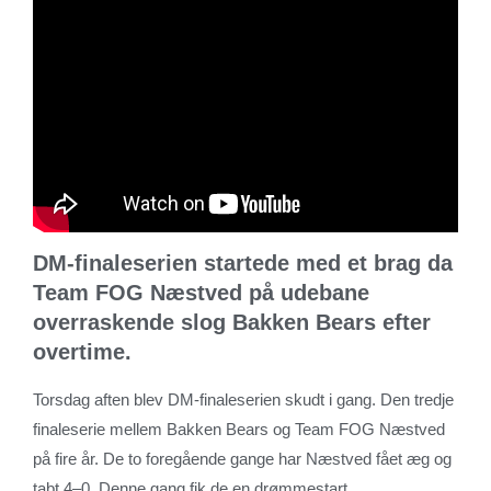
DM-finaleserien startede med et brag da
Team FOG Næstved på udebane
overraskende slog Bakken Bears efter
overtime.
Torsdag aften blev DM-finaleserien skudt i gang. Den tredje
finaleserie mellem Bakken Bears og Team FOG Næstved
på fire år. De to foregående gange har Næstved fået æg og
tabt 4–0. Denne gang fik de en drømmestart.