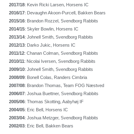
2017/18
: Kevin Ricki Larsen, Horsens IC
2016/17
: Devaughn Akoon-Purcell, Bakken Bears
2015/16
: Brandon Rozzel, Svendborg Rabbits
2014/15
: Skyler Bowlin, Horsens IC
2013/14
: Johnell Smith, Svendborg Rabbits
2012/13
: Darko Jukic, Horsens IC
2011/12
: Chanan Colman, Svendborg Rabbits
2010/11
: Nicolai Iversen, Svendborg Rabbits
2009/10
: Johnell Smith, Svendborg Rabbits
2008/09
: Bonell Colas, Randers Cimbria
2007/08
: Brandon Thomas, Team FOG Næstved
2006/07
: Joshua Buettner, Svendborg Rabbits
2005/06
: Thomas Skotting, Aabyhøj IF
2004/05
: Eric Bell, Horsens IC
2003/04
: Joshua Metzger, Svendborg Rabbits
2002/03
: Eric Bell, Bakken Bears