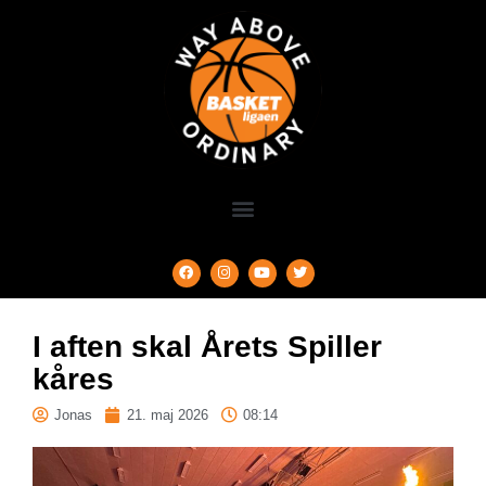
I aften skal Årets Spiller
kåres
Jonas
21. maj 2026
08:14