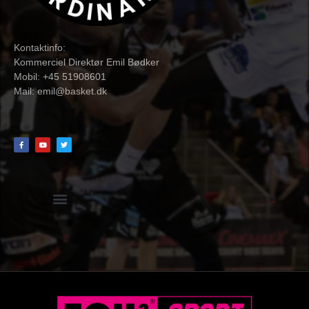
Kontaktinfo:
Kommerciel Direktør Emil Bødker
Mobil: +45 51908601
Mail:
emil@basket.dk
Hvidbog + skemaer