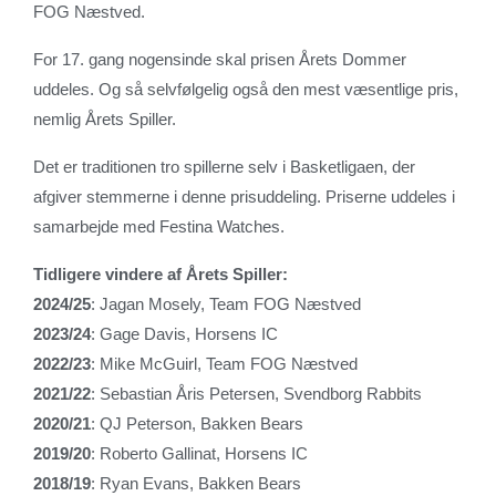
FOG Næstved.
For 17. gang nogensinde skal prisen Årets Dommer
uddeles. Og så selvfølgelig også den mest væsentlige pris,
nemlig Årets Spiller.
Det er traditionen tro spillerne selv i Basketligaen, der
afgiver stemmerne i denne prisuddeling. Priserne uddeles i
samarbejde med Festina Watches.
Tidligere vindere af Årets Spiller:
2024/25
: Jagan Mosely, Team FOG Næstved
2023/24
: Gage Davis, Horsens IC
2022/23
: Mike McGuirl, Team FOG Næstved
2021/22
: Sebastian Åris Petersen, Svendborg Rabbits
2020/21
: QJ Peterson, Bakken Bears
2019/20
: Roberto Gallinat, Horsens IC
2018/19
: Ryan Evans, Bakken Bears