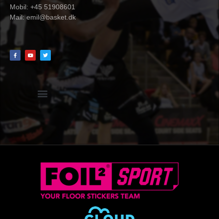
Mobil: +45 51908601
Mail:
emil@basket.dk
Hvidbog + skemaer