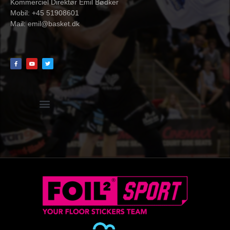
Kommerciel Direktør Emil Bødker
Mobil: +45 51908601
Mail:
emil@basket.dk
Hvidbog + skemaer