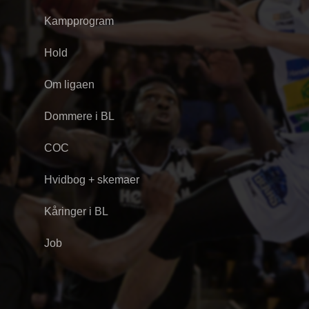
Kampprogram
Hold
Om ligaen
Dommere i BL
COC
Hvidbog + skemaer
Kåringer i BL
Job