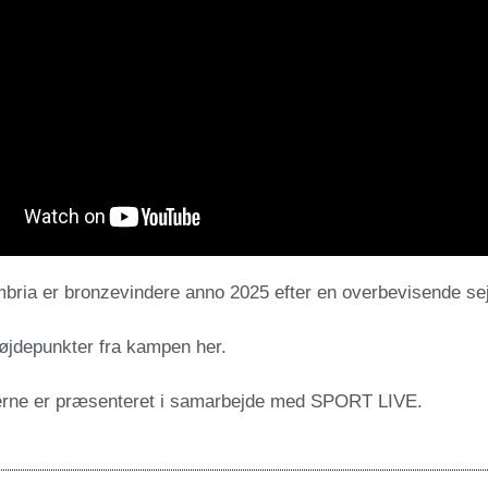
bria er bronzevindere anno 2025 efter en overbevisende sej
øjdepunkter fra kampen her.
rne er præsenteret i samarbejde med SPORT LIVE.