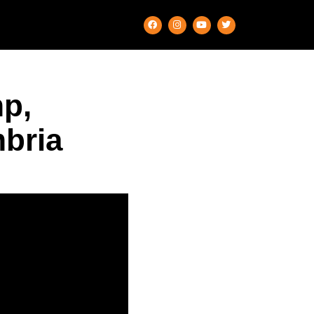
p,
bria