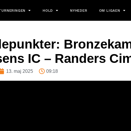
TURNERINGEN
HOLD
NYHEDER
OM LIGAEN
depunkter: Bronzekam
ens IC – Randers Cim
13. maj 2025
09:18