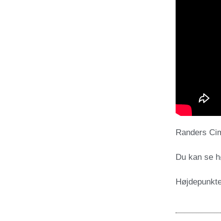
Randers Cim
Du kan se h
Højdepunkte