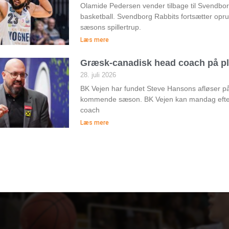
Olamide Pedersen vender tilbage til Svendborg 
basketball. Svendborg Rabbits fortsætter op
sæsons spillertrup.
Læs mere
Græsk-canadisk head coach på pl
28. juli 2026
BK Vejen har fundet Steve Hansons afløser 
kommende sæson. BK Vejen kan mandag efte
coach
Læs mere