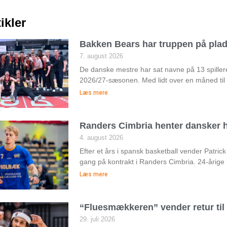
ikler
Bakken Bears har truppen på pla
7. august 2026
De danske mestre har sat navne på 13 spiller
2026/27-sæsonen. Med lidt over en måned til
Læs mere
Randers Cimbria henter dansker h
4. august 2026
Efter et års i spansk basketball vender Patri
gang på kontrakt i Randers Cimbria. 24-årige
Læs mere
“Fluesmækkeren” vender retur ti
29. juli 2026