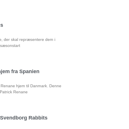
ds
e, der skal repræsentere dem i
 sæsonstart
jem fra Spanien
ck Renane hjem til Danmark. Denne
 Patrick Renane
l Svendborg Rabbits