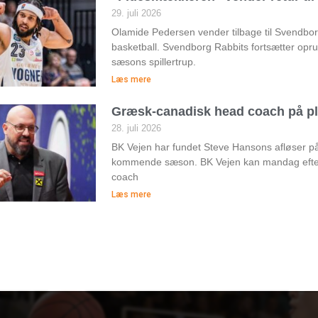
29. juli 2026
Olamide Pedersen vender tilbage til Svendborg 
basketball. Svendborg Rabbits fortsætter op
sæsons spillertrup.
Læs mere
Græsk-canadisk head coach på pl
28. juli 2026
BK Vejen har fundet Steve Hansons afløser 
kommende sæson. BK Vejen kan mandag efte
coach
Læs mere