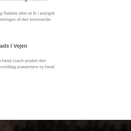
Rabbits efter et år i østrigsk
rustningen af den kommende
ads i Vejen
på head coach-posten den
rmiddag præsentere ny head