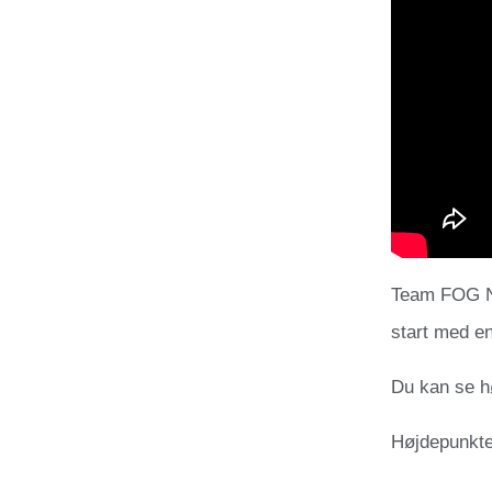
Team FOG Næ
start med en
Du kan se h
Højdepunkte