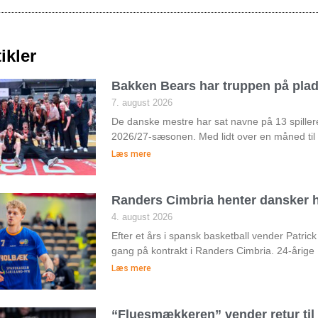
ikler
Bakken Bears har truppen på pla
7. august 2026
De danske mestre har sat navne på 13 spiller
2026/27-sæsonen. Med lidt over en måned til
Læs mere
Randers Cimbria henter dansker h
4. august 2026
Efter et års i spansk basketball vender Patri
gang på kontrakt i Randers Cimbria. 24-årige
Læs mere
“Fluesmækkeren” vender retur ti