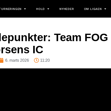
TURNERINGEN
HOLD
NYHEDER
OM LIGAEN
depunkter: Team FOG
rsens IC
6. marts 2026
11:20