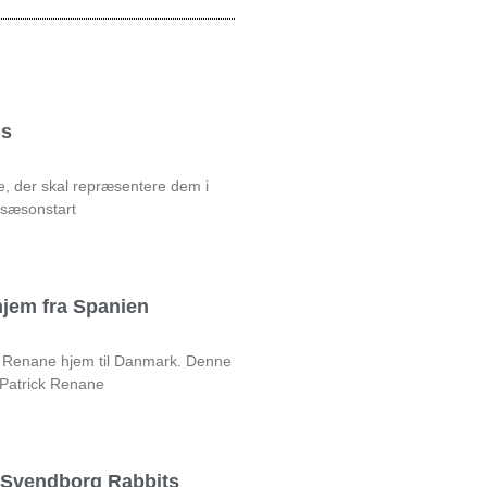
ds
e, der skal repræsentere dem i
 sæsonstart
jem fra Spanien
ck Renane hjem til Danmark. Denne
 Patrick Renane
l Svendborg Rabbits