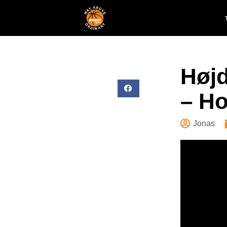
Høj
– Ho
Jonas