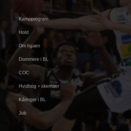
Kampprogram
Hold
Om ligaen
Dommere i BL
COC
Hvidbog + skemaer
Kåringer i BL
Job