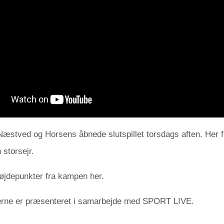
stved og Horsens åbnede slutspillet torsdags aften. Her f
 storsejr.
øjdepunkter fra kampen her.
rne er præsenteret i samarbejde med SPORT LIVE.