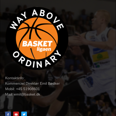
Kontaktinfo:
Kommerciel Direktør Emil Bødker
Mobil: +45 51908601
Mail:
emil@basket.dk