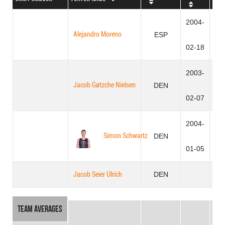
2004-
Alejandro Moreno
ESP
2
02-18
2003-
Jacob Gøtzche Nielsen
DEN
2
02-07
2004-
Simon Schwartz
DEN
2
01-05
Jacob Seier Ulrich
DEN
Team Averages
22.