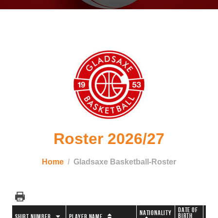
Roster 2026/27
Home
Gladsaxe Basketball-Roster
Date of
Nationality
Birth
Shirt Number
Player Name
Age