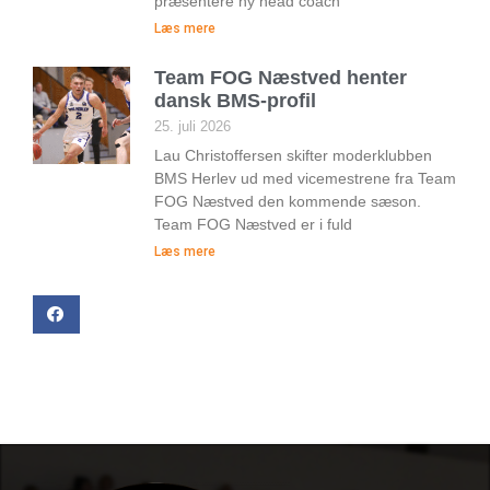
præsentere ny head coach
Læs mere
Team FOG Næstved henter
dansk BMS-profil
25. juli 2026
Lau Christoffersen skifter moderklubben
BMS Herlev ud med vicemestrene fra Team
FOG Næstved den kommende sæson.
Team FOG Næstved er i fuld
Læs mere