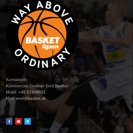
Kontaktinfo:
Kommerciel Direktør Emil Bødker
Mobil: +45 51908601
Mail:
emil@basket.dk