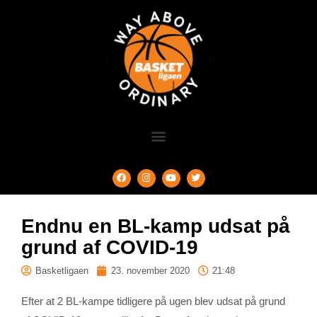
Endnu en BL-kamp udsat på
grund af COVID-19
Basketligaen
23. november 2020
21:48
Efter at 2 BL-kampe tidligere på ugen blev udsat på grund