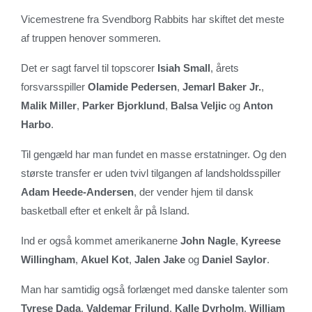
Vicemestrene fra Svendborg Rabbits har skiftet det meste
af truppen henover sommeren.
Det er sagt farvel til topscorer
Isiah Small
, årets
forsvarsspiller
Olamide Pedersen
,
Jemarl Baker Jr.
,
Malik Miller
,
Parker Bjorklund
,
Balsa Veljic
og
Anton
Harbo
.
Til gengæld har man fundet en masse erstatninger. Og den
største transfer er uden tvivl tilgangen af landsholdsspiller
Adam Heede-Andersen
, der vender hjem til dansk
basketball efter et enkelt år på Island.
Ind er også kommet amerikanerne
John Nagle
,
Kyreese
Willingham
,
Akuel Kot
,
Jalen Jake
og
Daniel Saylor
.
Man har samtidig også forlænget med danske talenter som
Tyrese Dada
,
Valdemar Frilund
,
Kalle Dyrholm
,
William