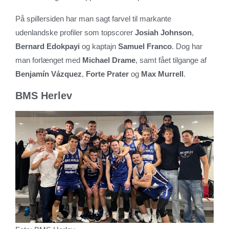
På spillersiden har man sagt farvel til markante
udenlandske profiler som topscorer
Josiah Johnson
,
Bernard Edokpayi
og kaptajn
Samuel Franco
. Dog har
man forlænget med
Michael Drame
, samt fået tilgange af
Benjamín Vázquez
,
Forte Prater
og
Max Murrell
.
BMS Herlev