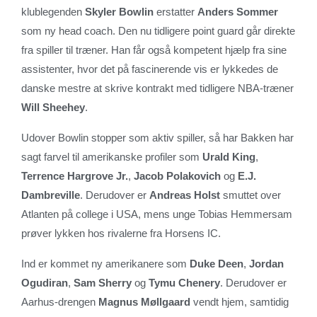
klublegenden
Skyler Bowlin
erstatter
Anders Sommer
som ny head coach. Den nu tidligere point guard går direkte
fra spiller til træner. Han får også kompetent hjælp fra sine
assistenter, hvor det på fascinerende vis er lykkedes de
danske mestre at skrive kontrakt med tidligere NBA-træner
Will Sheehey
.
Udover Bowlin stopper som aktiv spiller, så har Bakken har
sagt farvel til amerikanske profiler som
Urald King
,
Terrence Hargrove Jr.
,
Jacob Polakovich
og
E.J.
Dambreville
. Derudover er
Andreas Holst
smuttet over
Atlanten på college i USA, mens unge Tobias Hemmersam
prøver lykken hos rivalerne fra Horsens IC.
Ind er kommet ny amerikanere som
Duke Deen
,
Jordan
Ogudiran
,
Sam Sherry
og
Tymu Chenery
. Derudover er
Aarhus-drengen
Magnus Møllgaard
vendt hjem, samtidig