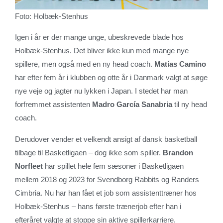
Foto: Holbæk-Stenhus
Igen i år er der mange unge, ubeskrevede blade hos
Holbæk-Stenhus. Det bliver ikke kun med mange nye
spillere, men også med en ny head coach.
Matías Camino
har efter fem år i klubben og otte år i Danmark valgt at søge
nye veje og jagter nu lykken i Japan. I stedet har man
forfremmet assistenten
Madro García Sanabria
til ny head
coach.
Derudover vender et velkendt ansigt af dansk basketball
tilbage til Basketligaen – dog ikke som spiller.
Brandon
Norfleet
har spillet hele fem sæsoner i Basketligaen
mellem 2018 og 2023 for Svendborg Rabbits og Randers
Cimbria. Nu har han fået et job som assistenttræner hos
Holbæk-Stenhus – hans første trænerjob efter han i
efteråret valgte at stoppe sin aktive spillerkarriere.