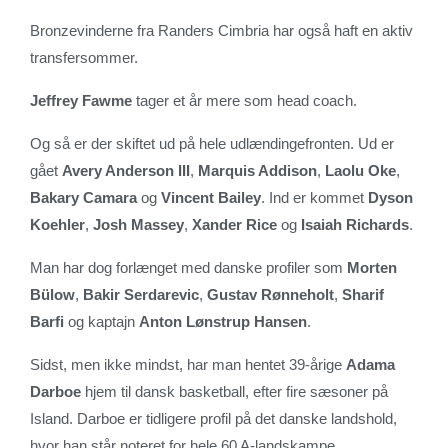
Bronzevinderne fra Randers Cimbria har også haft en aktiv
transfersommer.
Jeffrey Fawme
tager et år mere som head coach.
Og så er der skiftet ud på hele udlændingefronten. Ud er
gået
Avery Anderson III
,
Marquis Addison
,
Laolu Oke
,
Bakary Camara
og
Vincent Bailey
. Ind er kommet
Dyson
Koehler
,
Josh Massey
,
Xander Rice
og
Isaiah Richards
.
Man har dog forlænget med danske profiler som
Morten
Bülow
,
Bakir Serdarevic
,
Gustav Rønneholt
,
Sharif
Barfi
og kaptajn
Anton Lønstrup Hansen
.
Sidst, men ikke mindst, har man hentet 39-årige
Adama
Darboe
hjem til dansk basketball, efter fire sæsoner på
Island. Darboe er tidligere profil på det danske landshold,
hvor han står noteret for hele 60 A-landskampe.