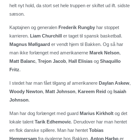
helt nyt hold, da stort set hele truppen er skiftet ud ift. sidste
sæson.
Kaptajnen og generalen
Frederik Rungby
har stoppet
karrieren.
Liam Churchill
er taget til spansk basketball.
Magnus Møllgaard
er vendt hjem til Bakken. Og så har
man ikke forlænget med amerikanerne
Marek Nelson
,
Matt Balanc
,
Trejon Jacob
,
Hall Elisias
og
Shaquillo
Fritz
.
I stedet har man fået tilgang af amerikanere
Daylan Askew
,
Woody Newton
,
Matt Johnson
,
Kareem Reid
og
Isaiah
Johnson
.
Man har dog forlænget med guard
Marius Kirkholt
og det
lokale talent
Tarik Edhemovic
. Derudover har man hentet
en flok danske spillere. Man har hentet
Tobias
Hemmersam
fra rivalerne hos Bakken.
Anton Harbo
er