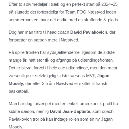
Efter to sølvmedaljer i træk og en perfekt start på 2024–25,
så sluttede det forfærdeligt for Team FOG Næstved inden
sommerpausen, hvor det endte med en skuffende 5. plads.
Dog har man tiltro til head coach
David Pavlakovich
, der
fortsætter en sæson mere i Næstved.
På spillerfronten har sydsjællænderne, ligesom de sidste
mange år, haft stor til- og afgange på udlændingefronten.
Det er blevet farvel til hele otte udlændinge, men den mest
væsentlige er selvfølgelig sidste sæsons MVP,
Jagan
Mosely
, der efter 2,5 år i Næstved er skiftet til fransk
basketball.
Man har dog forlænget med en enkelt amerikansk profil fra
sidste sæson, nemlig
David Jean-Baptiste
, som coach
Pavlakovich tror på kan indtage rollen som en ny Jagan
Mosely.