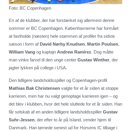
Foto: BC Copenhagen
En af de klubber, der har forstærket sig allermest denne
sommer er BC Copenhagen. Københavnerne har formået
at fastholde (næsten) hele stammen af profiler fra sidste
sæson i form af
David Nørby Knudsen
,
Martin Poulsen
,
William Vang
og kaptajn
Andrew Ramírez
. Dog måtte
man vinke farvel til den unge center
Gustav Winther
, der
jagter lykken på college i USA.
Den tidligere landsholdsspiller og Copenhagen-profil
Mathias Bak Christensen
valgte for et år siden at stoppe
karrieren, men har nu valgt genoptage karrieren igen – og
det blev i klubben, hvor det hele sluttede for et år siden. Han
får selskab af en anden tidligere landsholdsspiller
Gustav
Suhr-Jessen
, der efter to år på Island, vender hjem til
Danmark. Han tørnede senest ud for Horsens IC tilbage i