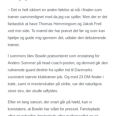
– Det er helt sikkert en anden følelse at stå i finalen som
træner sammenlignet med da jeg var spiller. Men der er det
fantastisk at have Thomas Hemmingsen og Jakob Freil
ved min side. To mænd der har prøvet det før og som kan
hjælpe og guide mig igennem det, udtaler den debuterende
træner.
I sommers blev Bowlin præsenteret som erstatning for
Anders Sommer på head coach-posten, og dermed gik den
rutinerede guard direkte fra spiller ind til Danmarks
suverænt største klubtræner-job. Og med 23 DM-finaler i
træk, samt ni mesterskaber på stribe, var det naturligvis
store sko, der skulle udfyldes.
Efter en lang sæson, der snart går på hæld, kan vi
konstatere, at Bowlin har stået for presset. Førsteplads
efter grundspillet, førsteplads efter mellemspillet og en