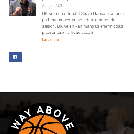
28. juli 2026
BK Vejen har fundet Steve Hansons afløser
på head coach-posten den kommende
sæson. BK Vejen kan mandag eftermiddag
præsentere ny head coach
Læs mere