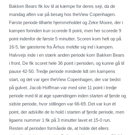
Bakken Bears fik lov til at kæmpe for deres sejr, da de
mandag aften var på besøg hos theView Copenhagen.
Første periode tilhørte hjemmeholdet og Zeke Moore, der i
kampen forinden kun scorede 8 point, men her scorede 9
point indenfor de første 5 minutter. Scoren kom helt op på
16-5, før gæsterne fra Århus meldte sig ind i kampen.
Halvvejs inde i en stærk anden periode kom Bakken Bears
i front. De fik scoret hele 36 point i perioden, og kunne gå til
pause 42-50. Tredje periode mindede lidt om kampens
start, og det var igen theView Copenhagen, der var bedst
på gulvet. Jacob Hoffman var med sine 11 point i tredje
periode med til at øge spændingen inden starten af fjerde og
sidste periode, hvor stillingen var 66-69. Det var kun ét
point, der adskilte de to hold i starten af fjerde periode, men
ligaens nummer 1 fik på 3 minutter lavet et 15-0 run.
Resten af perioden formåede de, at holde det ellers