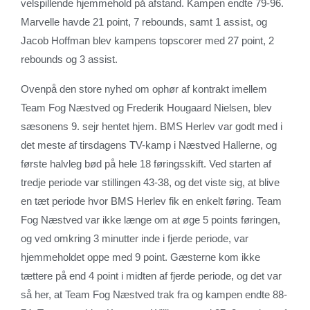
velspillende hjemmehold på afstand. Kampen endte 79-96.
Marvelle havde 21 point, 7 rebounds, samt 1 assist, og
Jacob Hoffman blev kampens topscorer med 27 point, 2
rebounds og 3 assist.
Ovenpå den store nyhed om ophør af kontrakt imellem
Team Fog Næstved og Frederik Hougaard Nielsen, blev
sæsonens 9. sejr hentet hjem. BMS Herlev var godt med i
det meste af tirsdagens TV-kamp i Næstved Hallerne, og
første halvleg bød på hele 18 føringsskift. Ved starten af
tredje periode var stillingen 43-38, og det viste sig, at blive
en tæt periode hvor BMS Herlev fik en enkelt føring. Team
Fog Næstved var ikke længe om at øge 5 points føringen,
og ved omkring 3 minutter inde i fjerde periode, var
hjemmeholdet oppe med 9 point. Gæsterne kom ikke
tættere på end 4 point i midten af fjerde periode, og det var
så her, at Team Fog Næstved trak fra og kampen endte 88-