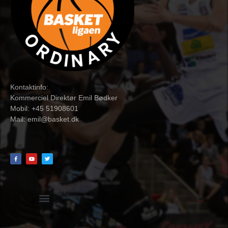
Kontaktinfo:
Kommerciel Direktør Emil Bødker
Mobil: +45 51908601
Mail:
emil@basket.dk
Hvidbog + skemaer