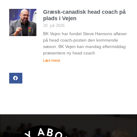
Græsk-canadisk head coach på
plads i Vejen
28. juli 2026
BK Vejen har fundet Steve Hansons afløser
på head coach-posten den kommende
sæson. BK Vejen kan mandag eftermiddag
præsentere ny head coach
Læs mere