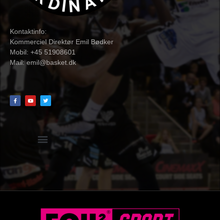
Kontaktinfo:
Kommerciel Direktør Emil Bødker
Mobil: +45 51908601
Mail:
emil@basket.dk
Hvidbog + skemaer