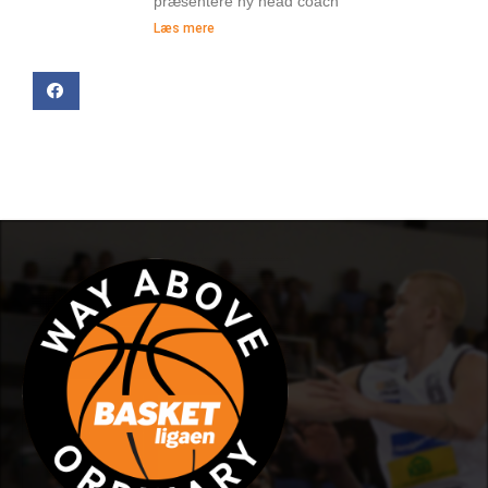
præsentere ny head coach
Læs mere