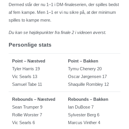
Dermed står der nu 1–1 i DM-finaleserien, der spilles bedst
af fem kampe. Men 1–1 er vi nu sikre på, at der minimum
spilles to kampe mere.
Du kan se højdepunkter fra finale 2 i videoen øverst.
Personlige stats
Point – Næstved
Point – Bakken
Tyler Harris 19
Tymu Chenery 20
Vic Searls 13
Oscar Jørgensen 17
Samuel Tabe 11
Shaquille Rombley 12
Rebounds – Næstved
Rebounds – Bakken
Sean Trumper 9
Ian DuBose 7
Rollie Worster 7
Sylvester Berg 6
Vic Searls 6
Marcus Vinther 4