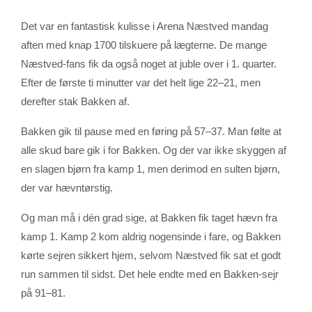
Det var en fantastisk kulisse i Arena Næstved mandag
aften med knap 1700 tilskuere på lægterne. De mange
Næstved-fans fik da også noget at juble over i 1. quarter.
Efter de første ti minutter var det helt lige 22–21, men
derefter stak Bakken af.
Bakken gik til pause med en føring på 57–37. Man følte at
alle skud bare gik i for Bakken. Og der var ikke skyggen af
en slagen bjørn fra kamp 1, men derimod en sulten bjørn,
der var hævntørstig.
Og man må i dén grad sige, at Bakken fik taget hævn fra
kamp 1. Kamp 2 kom aldrig nogensinde i fare, og Bakken
kørte sejren sikkert hjem, selvom Næstved fik sat et godt
run sammen til sidst. Det hele endte med en Bakken-sejr
på 91–81.