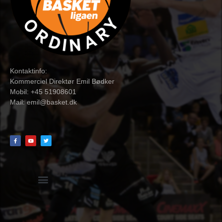
Kontaktinfo:
Kommerciel Direktør Emil Bødker
Mobil: +45 51908601
Mail:
emil@basket.dk
Hvidbog + skemaer