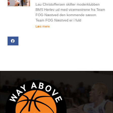
Lau Christoffersen skifter moderklubben
BMS Herlev ud med vicemestrene fra Team
FOG Næstved den kommende sæson.
Team FOG Næstved er i fuld
Læs mere