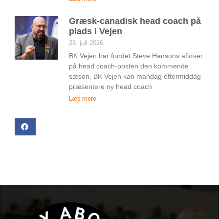
Græsk-canadisk head coach på
plads i Vejen
28. juli 2026
BK Vejen har fundet Steve Hansons afløser
på head coach-posten den kommende
sæson. BK Vejen kan mandag eftermiddag
præsentere ny head coach
Læs mere