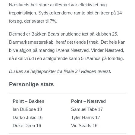
Næstveds helt store akilleshæl var effektivitet bag
trepointslinjen. Sydsjællænderne ramte blot én treer på 14
forsøg, der svarer til 7%.
Dermed er Bakken Bears snublende tæt på klubben 25.
Danmarksmesterskab, heraf det tiende i træk. Det hele kan
blive afgjort på mandag i Arena Næstved. Vinder Næstved,
så skal vi ud i en altafgørende kamp 5 i Aarhus på torsdag.
Du kan se højdepunkter fra finale 3 i videoen øverst.
Personlige stats
Point – Bakken
Point – Næstved
Ian DuBose 19
Samuel Tabe 17
Darko Jukic 16
Tyler Harris 17
Duke Deen 16
Vic Searls 16