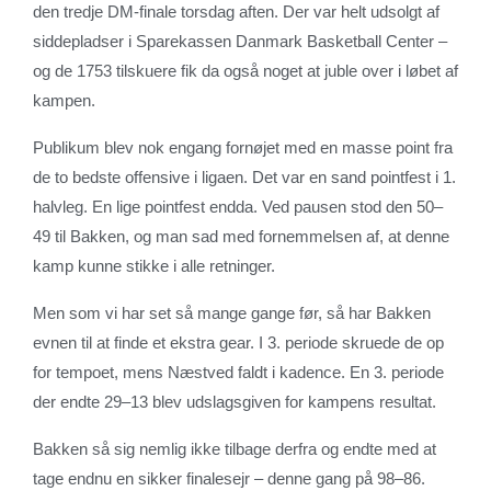
den tredje DM-finale torsdag aften. Der var helt udsolgt af
siddepladser i Sparekassen Danmark Basketball Center –
og de 1753 tilskuere fik da også noget at juble over i løbet af
kampen.
Publikum blev nok engang fornøjet med en masse point fra
de to bedste offensive i ligaen. Det var en sand pointfest i 1.
halvleg. En lige pointfest endda. Ved pausen stod den 50–
49 til Bakken, og man sad med fornemmelsen af, at denne
kamp kunne stikke i alle retninger.
Men som vi har set så mange gange før, så har Bakken
evnen til at finde et ekstra gear. I 3. periode skruede de op
for tempoet, mens Næstved faldt i kadence. En 3. periode
der endte 29–13 blev udslagsgiven for kampens resultat.
Bakken så sig nemlig ikke tilbage derfra og endte med at
tage endnu en sikker finalesejr – denne gang på 98–86.