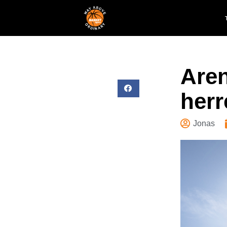
Aren
herr
Jonas