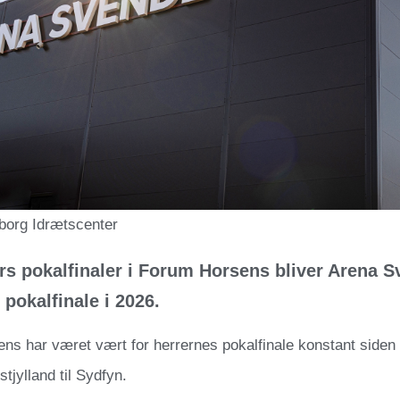
borg Idrætscenter
års pokalfinaler i Forum Horsens bliver Arena 
 pokalfinale i 2026.
ns har været vært for herrernes pokalfinale konstant siden
stjylland til Sydfyn.