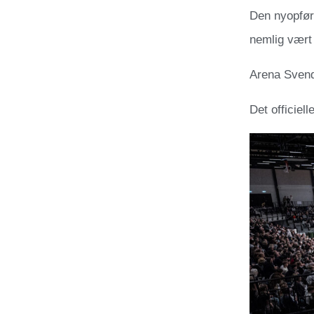
Den nyopført
nemlig vært 
Arena Svendb
Det officiell