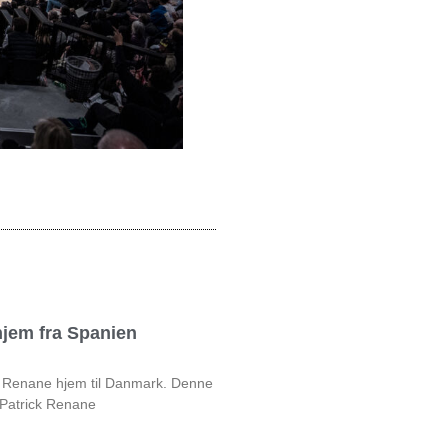
jem fra Spanien
ck Renane hjem til Danmark. Denne
 Patrick Renane