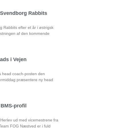
l Svendborg Rabbits
Rabbits efter et år i østrigsk
rustningen af den kommende
ads i Vejen
på head coach-posten den
rmiddag præsentere ny head
BMS-profil
 Herlev ud med vicemestrene fra
am FOG Næstved er i fuld