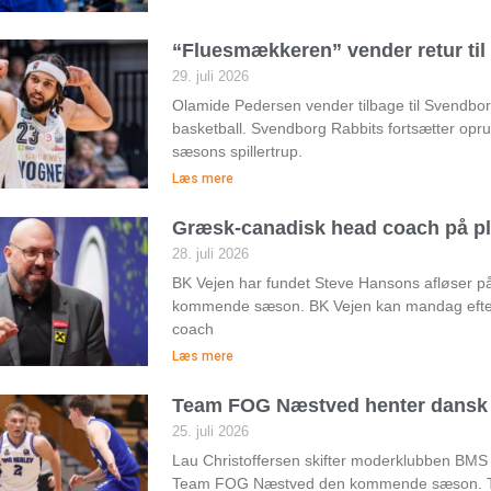
“Fluesmækkeren” vender retur ti
29. juli 2026
Olamide Pedersen vender tilbage til Svendborg 
basketball. Svendborg Rabbits fortsætter op
sæsons spillertrup.
Læs mere
Græsk-canadisk head coach på pl
28. juli 2026
BK Vejen har fundet Steve Hansons afløser 
kommende sæson. BK Vejen kan mandag efte
coach
Læs mere
Team FOG Næstved henter dansk 
25. juli 2026
Lau Christoffersen skifter moderklubben BMS
Team FOG Næstved den kommende sæson. Te