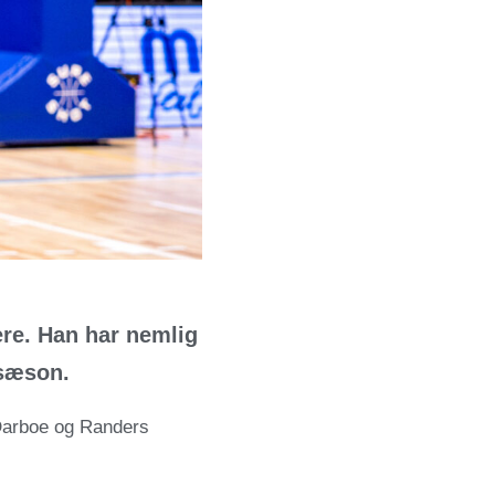
ere. Han har nemlig
 sæson.
Darboe og Randers