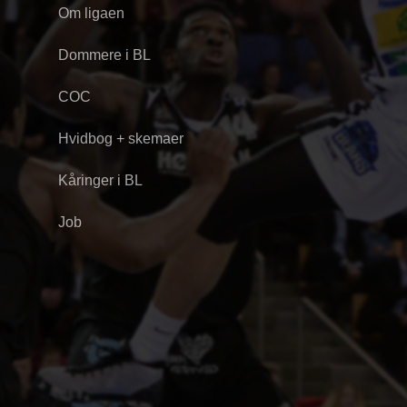
Om ligaen
Dommere i BL
COC
Hvidbog + skemaer
Kåringer i BL
Job