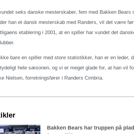
vundet seks danske mesterskaber, fem med Bakken Bears 
nder han et dansk mesterskab med Randers, vil det være fø
ligaens etablering i 2001, at en spiller har vundet det dan
lubber.
kke bare en spiller med store statistikker, han er en leder, 
 tydeligt hele sæsonen, og vi er meget glade for, at han vil 
ke Nielsen, forretningsfører i Randers Cimbria.
ikler
Bakken Bears har truppen på pla