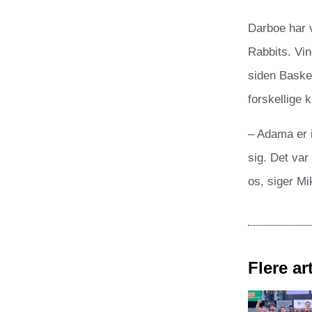
Darboe har 
Rabbits. Vi
siden Basket
forskellige k
– Adama er i
sig. Det var
os, siger Mi
Flere art