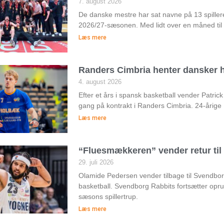
7. august 2026
De danske mestre har sat navne på 13 spiller
2026/27-sæsonen. Med lidt over en måned til
Læs mere
Randers Cimbria henter dansker h
4. august 2026
Efter et års i spansk basketball vender Patri
gang på kontrakt i Randers Cimbria. 24-årige
Læs mere
“Fluesmækkeren” vender retur ti
29. juli 2026
Olamide Pedersen vender tilbage til Svendborg 
basketball. Svendborg Rabbits fortsætter op
sæsons spillertrup.
Læs mere