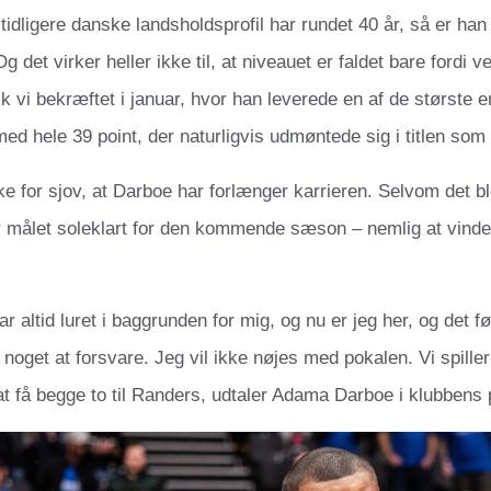
idligere danske landsholdsprofil har rundet 40 år, så er han
g det virker heller ikke til, at niveauet er faldet bare fordi 
 fik vi bekræftet i januar, hvor han leverede en af de størst
med hele 39 point, der naturligvis udmøntede sig i titlen som 
e for sjov, at Darboe har forlænger karrieren. Selvom det blev 
er målet soleklart for den kommende sæson – nemlig at vind
.
 altid luret i baggrunden for mig, og nu er jeg her, og det føl
noget at forsvare. Jeg vil ikke nøjes med pokalen. Vi spiller o
 at få begge to til Randers, udtaler Adama Darboe i klubben