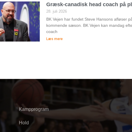
Græsk-canadisk head coach på pl
28. juli 2026
BK Vejen har fundet Steve Hansons afløser 
kommende sæson. BK Vejen kan mandag efte
coach
Læs mere
Kampprogram
Hold