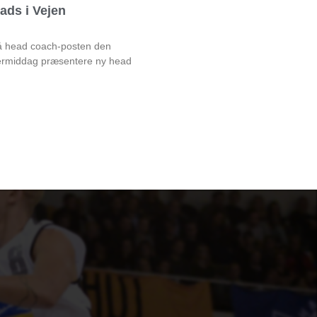
ads i Vejen
på head coach-posten den
rmiddag præsentere ny head