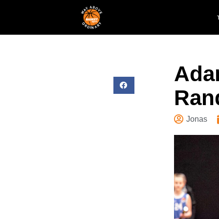
Ada
Ran
Jonas