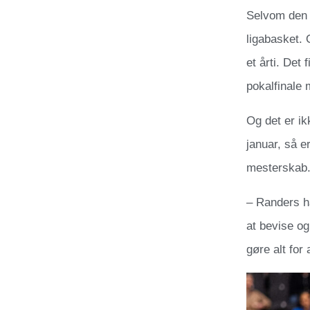
Selvom den t
ligabasket. O
et årti. Det
pokalfinale 
Og det er ikk
januar, så 
mesterskab
– Randers har
at bevise og 
gøre alt for