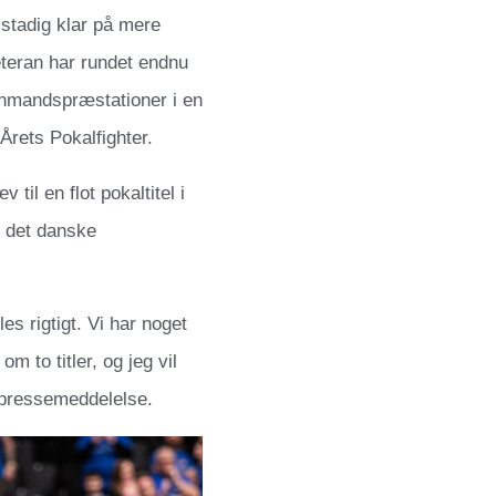
 stadig klar på mere
veteran har rundet endnu
e enmandspræstationer i en
Årets Pokalfighter.
til en flot pokaltitel i
e det danske
es rigtigt. Vi har noget
m to titler, og jeg vil
s pressemeddelelse.