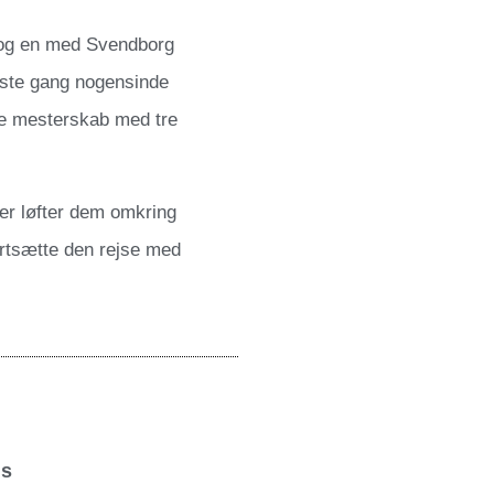
og en med Svendborg
rste gang nogensinde
ske mesterskab med tre
der løfter dem omkring
fortsætte den rejse med
ds