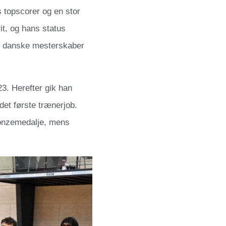
 topscorer og en stor
it, og hans status
o danske mesterskaber
023. Herefter gik han
det første trænerjob.
bronzemedalje, mens