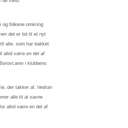
f de mest
ne og folkene omkring
n det er tid til et nyt
 til alle, som har bakket
l altid være en del af
 Borovcanin i klubbens
ie, der takker af. Vedran
mer alle til at savne
or altid være en del af