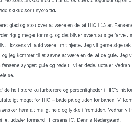
r Horsens afsked med en af deres største legender og en a
lde skikkelser i nyere tid.
ret glad og stolt over at være en del af HIC i 13 år. Fanse
er rigtig meget for mig, og det bliver svært at sige farvel, me
 liv. Horsens vil altid være i mit hjerte. Jeg vil gerne sige tak
, og jeg kommer til at savne at være en del af de gule. Jeg vi
fansene synger: gule og røde til vi er døde, udtaler Vedran
lelse.
af de helt store kulturbærere og personligheder i HIC’s histor
ufatteligt meget for HIC – både på og uden for banen. Vi kom
ønsker ham alt muligt held og lykke i fremtiden. Vedran vil f
ilie, udtaler formand i Horsens IC, Dennis Nedergaard.