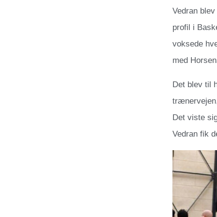
Vedran blev 
profil i Bas
voksede hve
med Horsens 
Det blev til 
trænervejen,
Det viste si
Vedran fik 