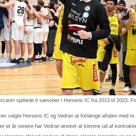
canin spillede ti sæsoner i Horsens IC fra 2013 til 2023. F
r valgte Horsens IC og Vedran at forlænge aftalen med to år
er et år senere har Vedran ønsket at komme ud af kontrakten