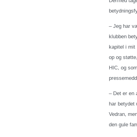
Dermed tage
betydningsfy
– Jeg har væ
klubben betyd
kapitel i mit
op og støtte
HIC, og som 
pressemedde
– Det er en 
har betydet 
Vedran, men 
den gule fam