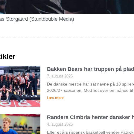
ias Storgaard (Stuntdouble Media)
ikler
Bakken Bears har truppen på pla
7. august 2026
De danske mestre har sat navne på 13 spiller
2026/27-sæsonen. Med lidt over en måned til
Læs mere
Randers Cimbria henter dansker h
4. august 2026
Efter et års i spansk basketball vender Patri