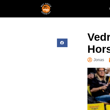
Vedr
Hor
Jonas