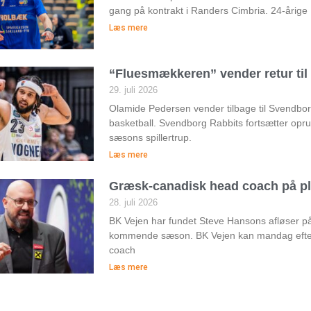
gang på kontrakt i Randers Cimbria. 24-årige
Læs mere
“Fluesmækkeren” vender retur ti
29. juli 2026
Olamide Pedersen vender tilbage til Svendborg 
basketball. Svendborg Rabbits fortsætter op
sæsons spillertrup.
Læs mere
Græsk-canadisk head coach på pl
28. juli 2026
BK Vejen har fundet Steve Hansons afløser 
kommende sæson. BK Vejen kan mandag efte
coach
Læs mere