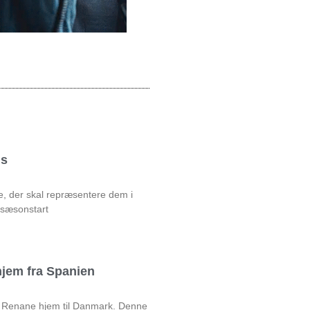
ds
e, der skal repræsentere dem i
 sæsonstart
jem fra Spanien
ck Renane hjem til Danmark. Denne