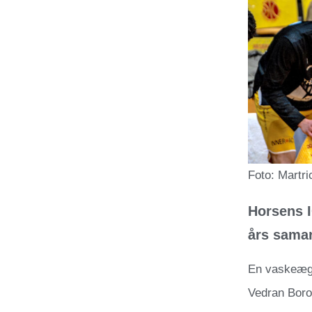
Foto: Martr
Horsens I
års samar
En vaskeægt
Vedran Borov