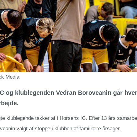
ick Media
C og klublegenden Vedran Borovcanin går hver ti
bejde.
e klublegende takker af i Horsens IC. Efter 13 års samarb
canin valgt at stoppe i klubben af familiære årsager.