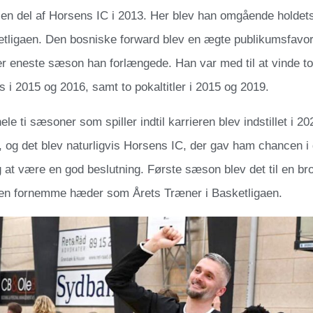
en del af Horsens IC i 2013. Her blev han omgående holdets
ketligaen. Den bosniske forward blev en ægte publikumsfavor
r eneste sæson han forlængede. Han var med til at vinde t
i 2015 og 2016, samt to pokaltitler i 2015 og 2019.
hele ti sæsoner som spiller indtil karrieren blev indstillet i 2
 og det blev naturligvis Horsens IC, der gav ham chancen i 
g at være en god beslutning. Første sæson blev det til en 
den fornemme hæder som Årets Træner i Basketligaen.