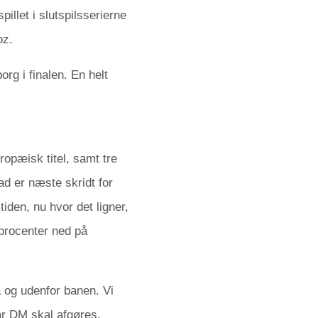
illet i slutspilsserierne
oz.
rg i finalen. En helt
uropæisk titel, samt tre
d er næste skridt for
iden, nu hvor det ligner,
 procenter ned på
å og udenfor banen. Vi
år DM skal afgøres,