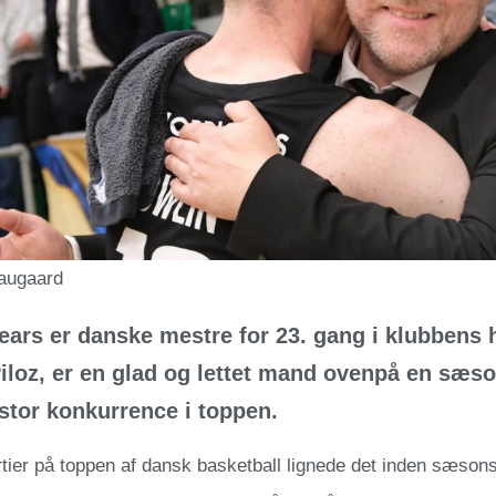
augaard
ars er danske mestre for 23. gang i klubbens hi
iloz, er en glad og lettet mand ovenpå en sæso
 stor konkurrence i toppen.
årtier på toppen af dansk basketball lignede det inden sæson