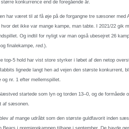
gt større konkurrence end de foregående år.
en har været til at få øje på de forgangne tre sæsoner me
 hvor det ikke var mange kampe, man tabte. I 2021/22 gik m
spillet. Og indtil for nyligt var man også ubesejret 26 kampe
- og finalekampe,
red.
).
re top-5 hold har vist store styrker i løbet af den netop ove
bbits lignede langt hen ad vejen den største konkurrent, bl
g nr. 1 efter mellemspillet.
stved startede som lyn og torden 13–0, og de formåede og
et af sæsonen.
blev af mange udråbt som den største guldfavorit inden sæ
 Bears i premierekampen tilbage i september. De havde gen