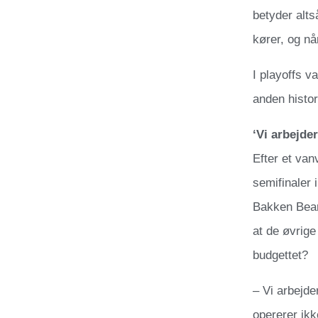
betyder alts
kører, og nå
I playoffs v
anden histo
‘Vi arbejder
Efter et van
semifinaler 
Bakken Bears
at de øvrige
budgettet?
– Vi arbejde
opererer ik