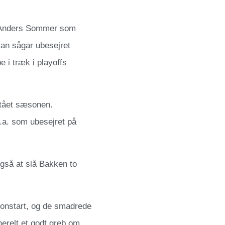
d Anders Sommer som
an sågar ubesejret
 i træk i playoffs
rstået sæsonen.
.a. som ubesejret på
så at slå Bakken to
sonstart, og de smadrede
erelt et godt greb om