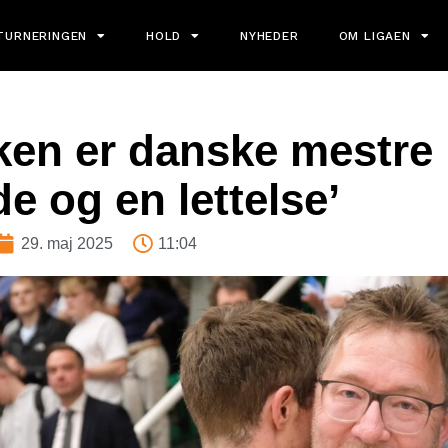
TURNERINGEN
HOLD
NYHEDER
OM LIGAEN
en er danske mestre 
e og en lettelse’
29. maj 2025
11:04