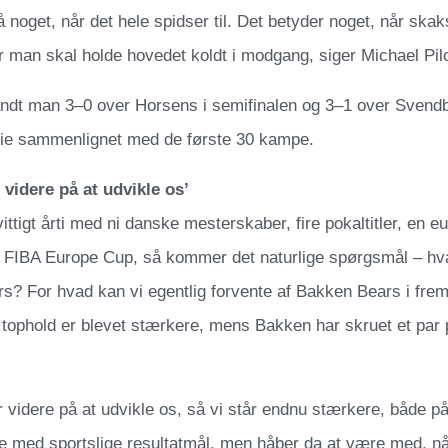
å noget, når det hele spidser til. Det betyder noget, når skaksp
r man skal holde hovedet koldt i modgang, siger Michael Pil
andt man 3–0 over Horsens i semifinalen og 3–1 over Svendbo
rie sammenlignet med de første 30 kampe.
 videre på at udvikle os’
vittigt årti med ni danske mesterskaber, fire pokaltitler, en e
i FIBA Europe Cup, så kommer det naturlige spørgsmål – hva
? For hvad kan vi egentlig forvente af Bakken Bears i fremt
 tophold er blevet stærkere, mens Bakken har skruet et par
r videre på at udvikle os, så vi står endnu stærkere, både p
ke med sportslige resultatmål, men håber da at være med, n