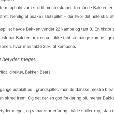
fem tophold var i spil til mesterskabet, formåede Bakken e
stret. Nemlig at peake i slutspillet – dér hvor det hele skal a
spillet havde Bakken vundet 22 kampe og tabt 8. En histori
tisk har Bakken procentuelt ikke tabt så mange kampe i gru
onen, hvor man tabte 28% af kampene.
g betyder meget.
iloz, direktør, Bakken Bears
 gange ustabilt ud i grundspillet, men de danske mestre ble
 skred frem. Og det der en god forklaring på, mener Bakke
etyder meget, og vi har stor erfaring i både spillertrup, stab 