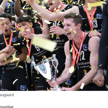
augaard
tspillet