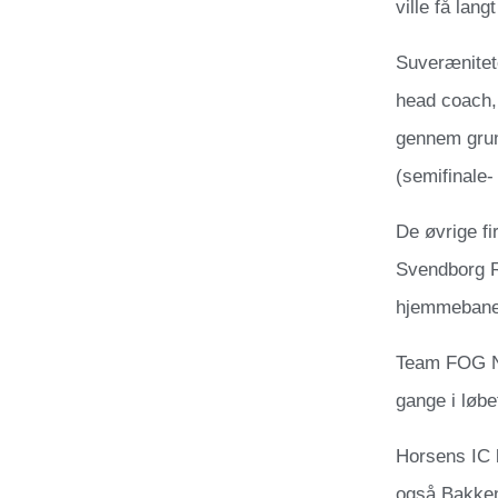
ville få lan
Suverænitet
head coach,
gennem grund
(semifinale
De øvrige fi
Svendborg Ra
hjemmebane o
Team FOG Næ
gange i løb
Horsens IC 
også Bakken