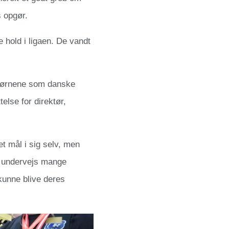
s opgør.
 hold i ligaen. De vandt
bjørnene som danske
telse for direktør,
et mål i sig selv, men
ar undervejs mange
r kunne blive deres