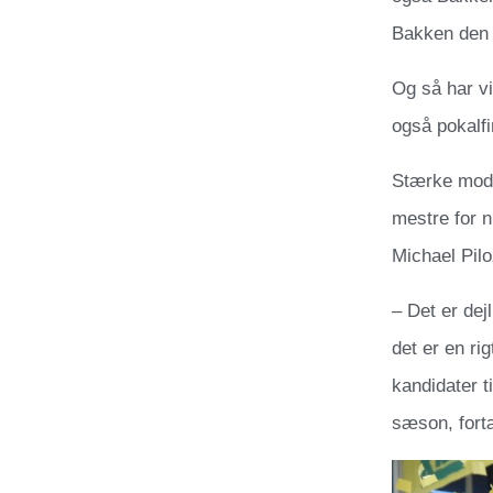
Bakken den f
Og så har vi
også pokalfi
Stærke mods
mestre for n
Michael Pil
– Det er dej
det er en ri
kandidater ti
sæson, fortæ