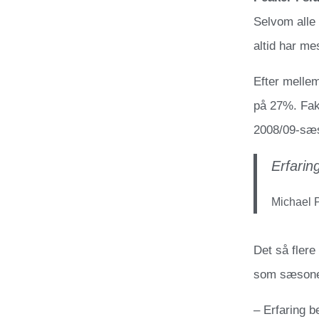
Selvom alle 
altid har me
Efter mellem
på 27%. Fak
2008/09-sæs
Erfarin
Michael P
Det så flere
som sæsonen
– Erfaring b