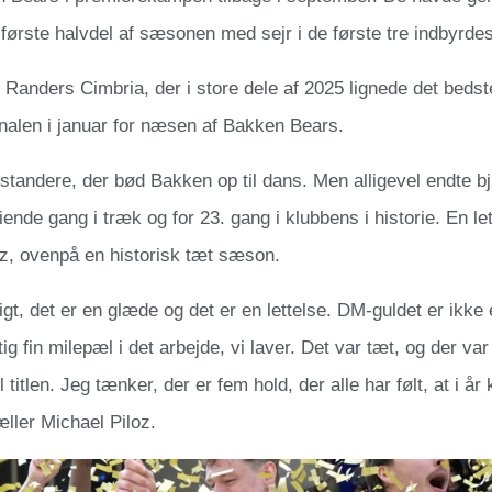
ørste halvdel af sæsonen med sejr i de første tre indbyrde
 Randers Cimbria, der i store dele af 2025 lignede det bedste
nalen i januar for næsen af Bakken Bears.
tandere, der bød Bakken op til dans. Men alligevel endte 
iende gang i træk og for 23. gang i klubbens i historie. En let
oz, ovenpå en historisk tæt sæson.
ligt, det er en glæde og det er en lettelse. DM-guldet er ikke 
gtig fin milepæl i det arbejde, vi laver. Det var tæt, og der v
l titlen. Jeg tænker, der er fem hold, der alle har følt, at i å
ller Michael Piloz.