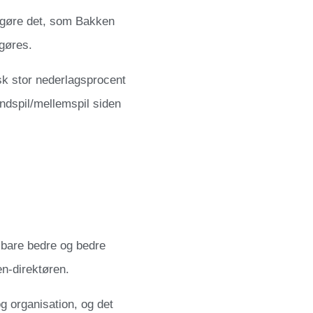
r gøre det, som Bakken
fgøres.
sk stor nederlagsprocent
ndspil/mellemspil siden
v bare bedre og bedre
n-direktøren.
og organisation, og det