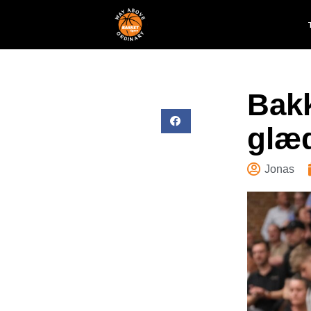
Bakk
glæd
Jonas