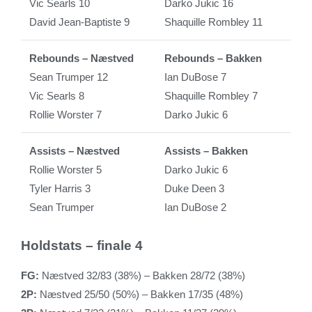
Vic Searls 10
Darko Jukic 16
David Jean-Baptiste 9
Shaquille Rombley 11
Rebounds – Næstved
Rebounds – Bakken
Sean Trumper 12
Ian DuBose 7
Vic Searls 8
Shaquille Rombley 7
Rollie Worster 7
Darko Jukic 6
Assists – Næstved
Assists – Bakken
Rollie Worster 5
Darko Jukic 6
Tyler Harris 3
Duke Deen 3
Sean Trumper
Ian DuBose 2
Holdstats – finale 4
FG:
Næstved 32/83 (38%) – Bakken 28/72 (38%)
2P:
Næstved 25/50 (50%) – Bakken 17/35 (48%)