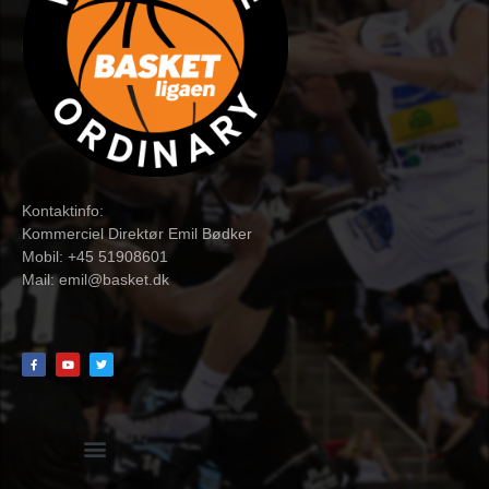
Kontaktinfo:
Kommerciel Direktør Emil Bødker
Mobil: +45 51908601
Mail:
emil@basket.dk
Hvidbog + skemaer