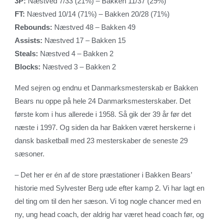
3P:
Næstved 7/33 (21%) – Bakken 11/37 (29%)
FT:
Næstved 10/14 (71%) – Bakken 20/28 (71%)
Rebounds:
Næstved 48 – Bakken 49
Assists:
Næstved 17 – Bakken 15
Steals:
Næstved 4 – Bakken 2
Blocks:
Næstved 3 – Bakken 2
Med sejren og endnu et Danmarksmesterskab er Bakken
Bears nu oppe på hele 24 Danmarksmesterskaber. Det
første kom i hus allerede i 1958. Så gik der 39 år før det
næste i 1997. Og siden da har Bakken været herskerne i
dansk basketball med 23 mesterskaber de seneste 29
sæsoner.
– Det her er én af de store præstationer i Bakken Bears’
historie med Sylvester Berg ude efter kamp 2. Vi har lagt en
del ting om til den her sæson. Vi tog nogle chancer med en
ny, ung head coach, der aldrig har været head coach før, og