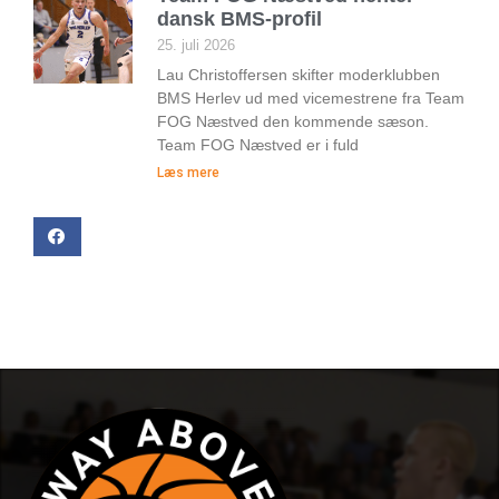
dansk BMS-profil
25. juli 2026
Lau Christoffersen skifter moderklubben
BMS Herlev ud med vicemestrene fra Team
FOG Næstved den kommende sæson.
Team FOG Næstved er i fuld
Læs mere