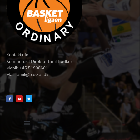
Kontaktinfo:
Kommerciel Direktør Emil Bødker
Mobil: +45 51908601
Mail:
emil@basket.dk
Hvidbog + skemaer