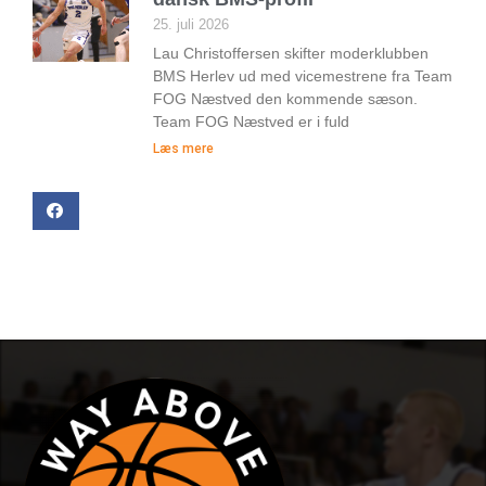
25. juli 2026
Lau Christoffersen skifter moderklubben
BMS Herlev ud med vicemestrene fra Team
FOG Næstved den kommende sæson.
Team FOG Næstved er i fuld
Læs mere